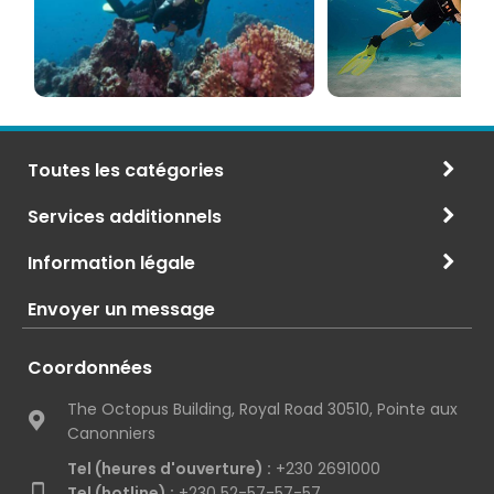
CMAS
Toutes les catégories
Services additionnels
Information légale
Envoyer un message
Coordonnées
The Octopus Building, Royal Road 30510, Pointe aux
Canonniers
Tel (heures d'ouverture) :
+230 2691000
Tel (hotline) :
+230 52-57-57-57