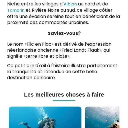
Niché entre les villages d’
au nord et de
Albion
et Rivière Noire au sud, ce village côtier
Tamarin
offre une évasion sereine tout en bénéficiant de la
proximité des commodités urbaines.
Saviez-vous?
Le nom «Flic en Flac» est dérivé de l’expression
néerlandaise ancienne «Fried Landt Flaak», qui
signifie «terre libre et plate».
Ce petit clin d'œil à l'histoire illustre parfaitement
la tranquillité et l'étendue de cette belle
destination balnéaire.
Les meilleures choses à faire
Cours
Plongée
de
Sous-
Plongée
marine
PADI
à
et
Maurice