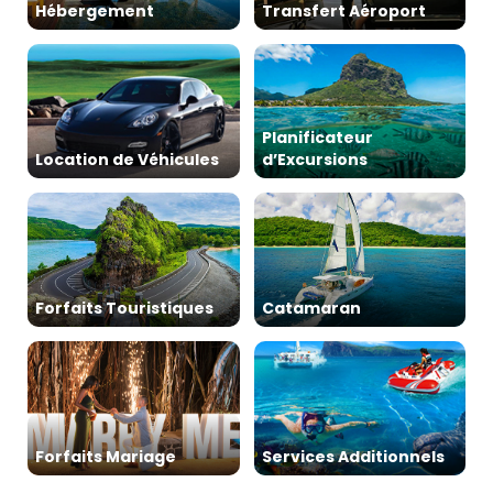
Hébergement
Transfert Aéroport
Planificateur
Location de Véhicules
d’Excursions
Forfaits Touristiques
Catamaran
Forfaits Mariage
Services Additionnels