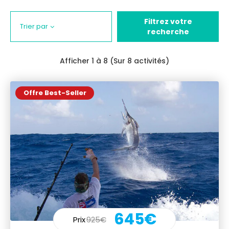
Filtrez votre
Trier par
recherche
Afficher
1
à 8 (Sur 8 activités)
Offre Best-Seller
645€
Prix
925€