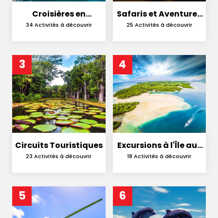
Croisières en
Safaris et Aventures
Catamaran
en Nature
34 Activités à découvrir
25 Activités à découvrir
3
4
Circuits Touristiques
Excursions à l'Île aux
Cerfs
23 Activités à découvrir
18 Activités à découvrir
5
6