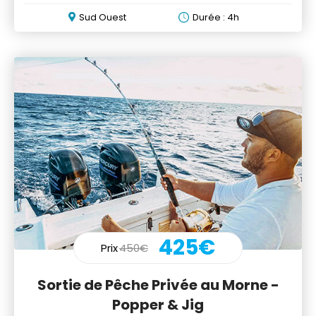
au choix)
Sud Ouest
Durée : 4h
425€
Prix
450€
Sortie de Pêche Privée au Morne -
Popper & Jig