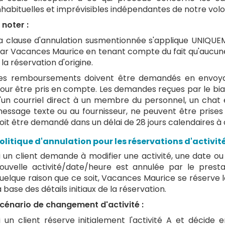
nhabituelles et imprévisibles indépendantes de notre volo
 noter :
a clause d'annulation susmentionnée s'applique UNIQUEM
ar Vacances Maurice en tenant compte du fait qu'aucune 
 la réservation d'origine.
es remboursements doivent être demandés en envoya
our être pris en compte. Les demandes reçues par le biai
'un courriel direct à un membre du personnel, un chat 
essage texte ou au fournisseur, ne peuvent être prise
oit être demandé dans un délai de 28 jours calendaires à
olitique d'annulation pour les réservations d'activit
i un client demande à modifier une activité, une date ou 
ouvelle activité/date/heure est annulée par le prest
uelque raison que ce soit, Vacances Maurice se réserve le
a base des détails initiaux de la réservation.
cénario de changement d'activité :
i un client réserve initialement l'activité A et décide e