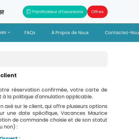
Planificateur d’Excursions
Offres
ues
FAQs
À Propos de Nous
Contactez-Nou
client
votre réservation confirmée, votre carte de
 la politique d'annulation applicable.
axé sur le client, qui offre plusieurs options
ur une date spécifique, Vacances Maurice
'option de commande choisie et de son statut
u non) :
Ouvert :