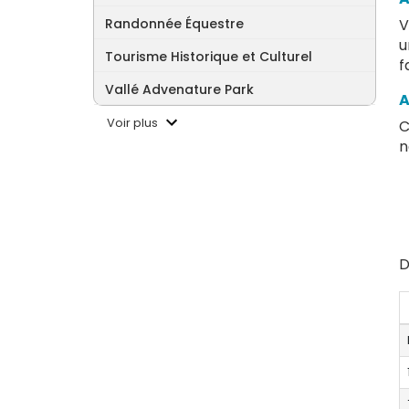
Randonnée Équestre
V
u
Tourisme Historique et Culturel
f
Vallé Advenature Park
A
Voir plus
C
n
D