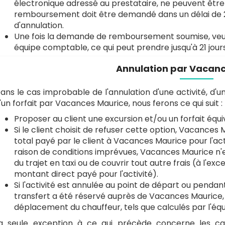
électronique adressé au prestataire, ne peuvent être 
remboursement doit être demandé dans un délai de 2
d'annulation.
Une fois la demande de remboursement soumise, veuill
équipe comptable, ce qui peut prendre jusqu'à 21 jour
Annulation par Vacan
ans le cas improbable de l'annulation d'une activité, d'un
'un forfait par Vacances Maurice, nous ferons ce qui suit :
Proposer au client une excursion et/ou un forfait équi
Si le client choisit de refuser cette option, Vacanc
total payé par le client à Vacances Maurice pour l'act
raison de conditions imprévues, Vacances Maurice n'e
du trajet en taxi ou de couvrir tout autre frais (à l'
montant direct payé pour l'activité).
Si l'activité est annulée au point de départ ou pendant 
transfert a été réservé auprès de Vacances Maurice, 
déplacement du chauffeur, tels que calculés par l'é
a seule exception à ce qui précède concerne les ca