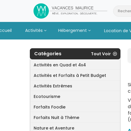
Passer
au
Recher
Contenu
ccueil
Activités
Hébergement
Location de 
Catégories
Tout Voir
Activités en Quad et 4x4
Activités et Forfaits à Petit Budget
S
Activités Extrêmes
c
Ecotourisme
V
d
Forfaits Foodie
f
Forfaits Nuit à Thème
(
Nature et Aventure
A