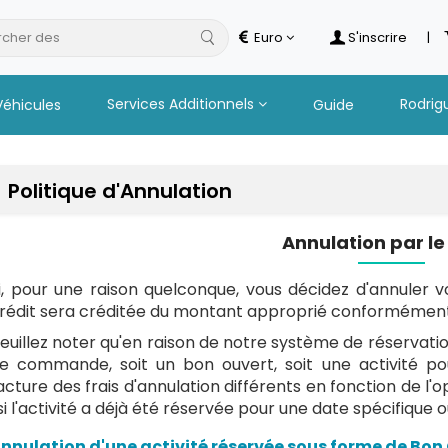
cher des
safa
Euro
S'inscrire
|
Services Additionnels
Rodrig
Véhicules
Guide
Politique d'Annulation
Annulation par le 
i, pour une raison quelconque, vous décidez d'annuler 
rédit sera créditée du montant approprié conformément à
euillez noter qu'en raison de notre système de réservation 
e commande, soit un bon ouvert, soit une activité po
acture des frais d'annulation différents en fonction de l
si l'activité a déjà été réservée pour une date spécifique o
nnulation d'une activité réservée sous forme de Bon 