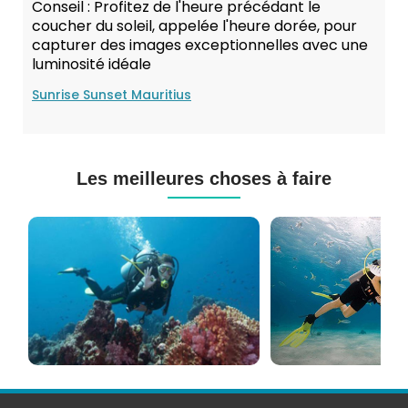
Conseil : Profitez de l'heure précédant le
coucher du soleil, appelée l'heure dorée, pour
capturer des images exceptionnelles avec une
luminosité idéale
Sunrise Sunset Mauritius
Les meilleures choses à faire
Cours
Plongée
de
Sous-
Plongée
marine
PADI
à
et
Maurice
CMAS