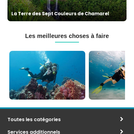
La Terre des Sept Couleurs de Chamarel
Les meilleures choses à faire
Cours
Plongée
de
Sous-
Plongée
marine
PADI
à
et
Maurice
CMAS
Toutes les catégories
Services additionnels