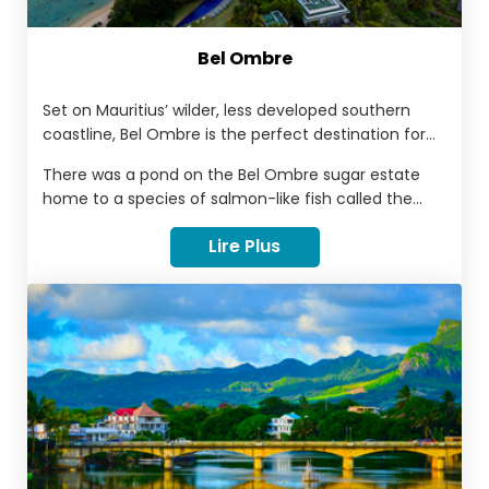
Bel Ombre
Set on Mauritius’ wilder, less developed southern
coastline, Bel Ombre is the perfect destination for
nature-loving travellers who prefer unspoiled beauty
There was a pond on the Bel Ombre sugar estate
to shops, restaurants and bars. Beaches here are
home to a species of salmon-like fish called the
some of the most picturesque on the whole island,
“shadow” (“ombre” in French).
and the backdrop of Le Morne Brabant lends a touch
Lire Plus
of drama to an idyllic peninsula.