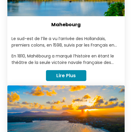
Mahebourg
Le sud-est de l’île a vu l’arrivée des Hollandais,
premiers colons, en 1598, suivis par les Français en
1715. Le village de Mahébourg a été fondé en 1805 et
En 1810, Mahébourg a marqué l’histoire en étant le
a été nommé en l'honneur du gouverneur français,
théâtre de la seule victoire navale française des
Mahé de Labourdonnais.
guerres napoléoniennes, lors de la bataille de Grand
Lire Plus
Port.