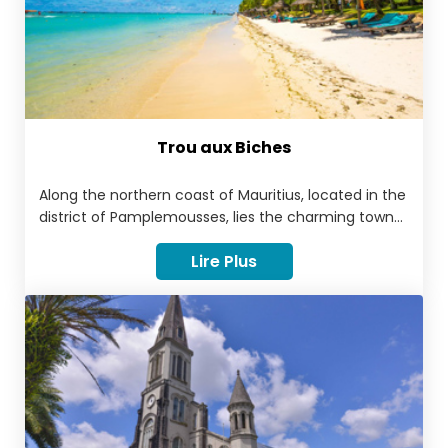
Trou aux Biches
Along the northern coast of Mauritius, located in the
district of Pamplemousses, lies the charming town
of Trou aux Biches. This popular tourist area is full of
Lire Plus
exciting experiences, outdoor activities and
wonderful restaurants and bars. What was once a
quaint fishing village, Trou aux Beach has now
turned into one of the ultimate areas to stay in for
those looking to see some of Mauritius’ most
famous sights. Trou-aux-Biches began as a fishing
village in the 19th century. Its name appears on the
Lislet-Geoffroy map drawn in 1807 during the French
colonial rule of the island.