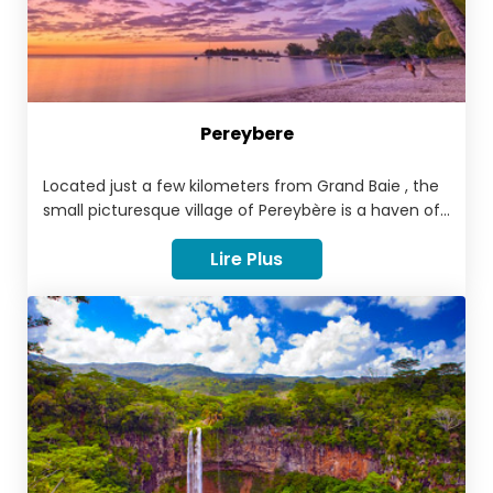
Pereybere
Located just a few kilometers from Grand Baie , the
small picturesque village of Pereybère is a haven of
peace for travelers who dream of authenticity.
Lire Plus
Renowned for its superb public beach which is much
less touristy than that of Grand Baie, Pereybère is
located in a strategic location which provides
access to the most beautiful sites in the north of
Mauritius. Along the Pereybere coast, you will find
many typical restaurants and in the center some
vibrant bars.