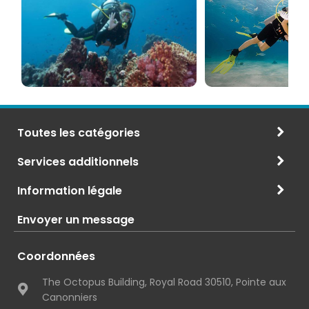
Port Mathurin include Marie, Queen of Rodrigues, a
PADI
à
statue of the Virgin Mary located in Pointe Canon.
et
Maurice
CMAS
Toutes les catégories
Services additionnels
Information légale
Envoyer un message
Coordonnées
The Octopus Building, Royal Road 30510, Pointe aux
Canonniers