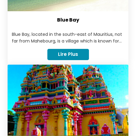
Blue Bay
Blue Bay, located in the south-east of Mauritius, not
far from Mahebourg, is a village which is known for
its beach not only by Mauritians, but also by tourists,
Lire Plus
who visit it as often as they can. Reflecting bright
colours and a charming landscape, Blue Bay Beach
is one of the most welcoming and visited ones on
the island. Entertainment, modernity, peace,
tranquility, what is there not to love about this
village?