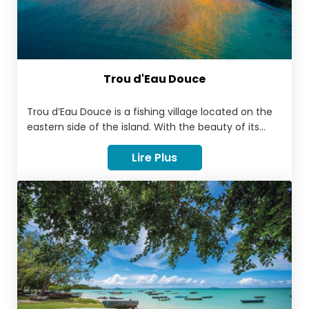
Trou d'Eau Douce
Trou d’Eau Douce is a fishing village located on the
eastern side of the island. With the beauty of its
little streets, its corrugated iron huts, its beach and,
Lire Plus
of course, its inhabitants, Trou d’Eau Douce is a
captivating place. Being a fishermen village, it's very
common to see some of them early in the morning,
unravelling their nets or fishing materials at the
Débarcadère, the fish landing station.