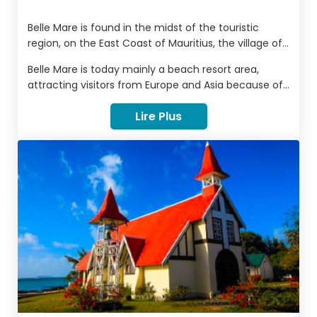
Belle Mare is found in the midst of the touristic
region, on the East Coast of Mauritius, the village of
Belle Mare is a calm hamlet with a year-round
Belle Mare is today mainly a beach resort area,
holiday-perfect climate and is one of the favourite
attracting visitors from Europe and Asia because of
vacation hotspots of both Mauritians and tourists.
it's tropical year-round climate.
Lire Plus