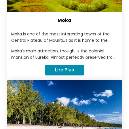
Moka
Moka is one of the most interesting towns of the
Central Plateau of Mauritius as it is home to the
country's academic centre and the official home of
Moka's main attraction, though, is the colonial
the president. The scenery is dramatic here, too,
mansion of Eureka. Almost perfectly preserved from
with waterfalls, valleys and the towering Le Pouce
the mid-19th century, it provides a window onto the
mountain in the background.
Lire Plus
island's disturbing history of colonization and is a
great place to visit for a taste of national history.