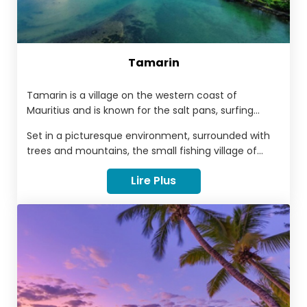
Tamarin
Tamarin is a village on the western coast of
Mauritius and is known for the salt pans, surfing
spots and nightlife.
Set in a picturesque environment, surrounded with
trees and mountains, the small fishing village of
Tamarin exudes an incomparable energy and
Lire Plus
harmony that seduce visitors. It is considered a
favourable seaside and tourist destination. Tamarin
is renowned for its authenticity, its waves,its gray
sand beach and its incredible sunset.