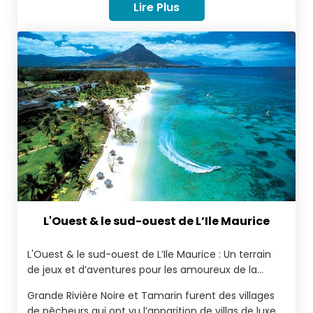
Lire Plus
panoramique du lagon de Cap Malheureux...
L'Ouest & le sud-ouest de L’Ile Maurice
L'Ouest & le sud-ouest de L’Ile Maurice : Un terrain
de jeux et d’aventures pour les amoureux de la
nature. Flic en Flac, avec ses plages de sable blanc
Grande Rivière Noire et Tamarin furent des villages
bordées de casuarinas, est une destination
de pêcheurs qui ont vu l’apparition de villas de luxe