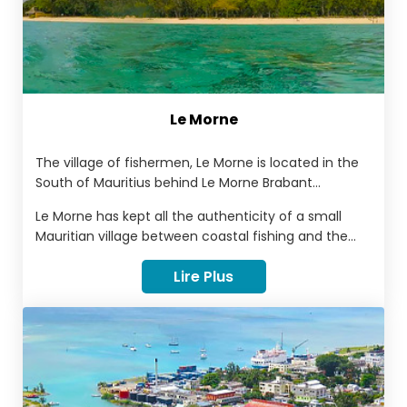
Le Morne
The village of fishermen, Le Morne is located in the
South of Mauritius behind Le Morne Brabant
Mountain which is classified as a World Heritage Site
Le Morne has kept all the authenticity of a small
by UNESCO. The inhabitants of Le Morne proudly
Mauritian village between coastal fishing and the
preserve the spirit of Le Morne mountain by passing
cultivation of the land.
on its history for several generations.
Lire Plus