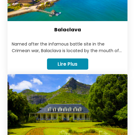
Balaclava
Named after the infamous battle site in the
Crimean war, Balaclava is located by the mouth of
the Citron River in the northwest coast of Mauritius
Lire Plus
and was once the flourishing estate of a rich and
famous family. Today, the remains of this estate
can be found as the ruins forming part of the
Maritim hotel. This is where you will notice how the
terrain drops dramatically down to the river, and the
remnants of an ancient mill and a powder depot
can be found.