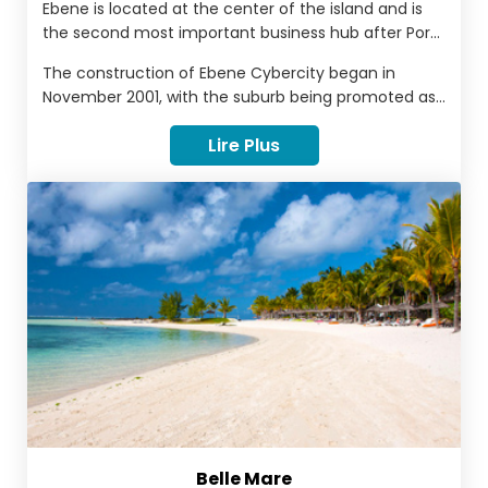
Ebene is located at the center of the island and is
the second most important business hub after Port
Louis. It is the preferred destination for business and
The construction of Ebene Cybercity began in
professionals to create wealth and employment
November 2001, with the suburb being promoted as
through the use of information technology.
a new information technology hub for Mauritius and
Lire Plus
as a link between African and Asian markets.
Belle Mare