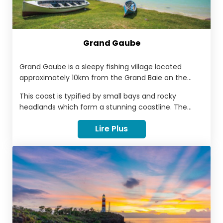
Grand Gaube
Grand Gaube is a sleepy fishing village located
approximately 10km from the Grand Baie on the
northeast coast of Mauritius.
This coast is typified by small bays and rocky
headlands which form a stunning coastline. The
area exudes a wonderful colonial atmosphere and is
Lire Plus
alive with traditional Mauritian folklore and the
excellent selection of hotels in Grand Gaube will
make your holiday memorable in every way.