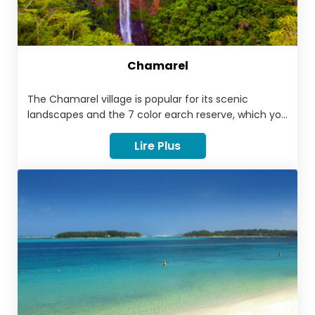
Chamarel
The Chamarel village is popular for its scenic
landscapes and the 7 color earch reserve, which you
have probably never seen anywhere else on the
Lire Plus
planet. The distinct natural attractions have blessed
Chamarel making it an unparalleled tourist
attraction to behold and discover. The village is
known for its "hushed buconic vibe and cool
breezes”, parks, attractions and nature reserves.