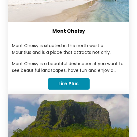
Mont Choisy
Mont Choisy is situated in the north west of
Mauritius and is a place that attracts not only
tourists but also many mauritians. There are a lot of
Mont Choisy is a beautiful destination if you want to
things to do in Mont Choisy, many activities,
see beautiful landscapes, have fun and enjoy a
restaurants, and many hotels to discover. However it
great time by the perfect beach.
is well known above all because of the beautiful
Lire Plus
beach found there.