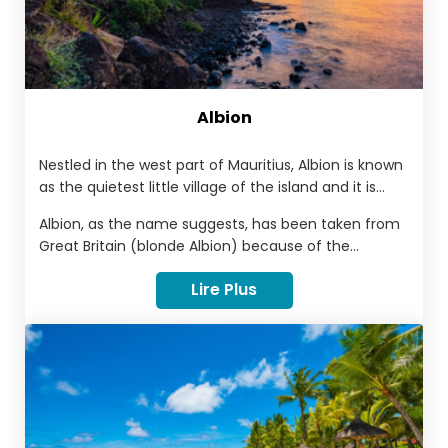
Albion
Nestled in the west part of Mauritius, Albion is known
as the quietest little village of the island and it is
home to the famous lighthouse of Pointe aux
Albion, as the name suggests, has been taken from
Caves, as well known to be a fishing hotspot and a
Great Britain (blonde Albion) because of the
remote beach destination.
disrupted relief that is reminiscent of the cliffs of
Lire Plus
Dover in England.