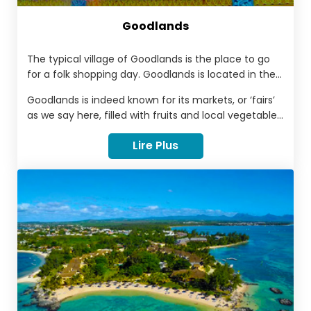
Goodlands
The typical village of Goodlands is the place to go
for a folk shopping day. Goodlands is located in the
North of Mauritius, between the villages of Petit
Goodlands is indeed known for its markets, or ‘fairs’
Raffray and St. Antoine. This village of more than 20
as we say here, filled with fruits and local vegetables,
000 inhabitants is organized along an active and
textiles and other odds at low prices.
overflowing main street of shops of all kinds.
Lire Plus