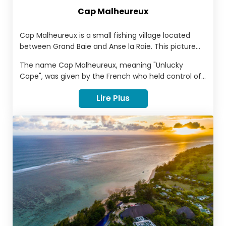
Cap Malheureux
Cap Malheureux is a small fishing village located
between Grand Baie and Anse la Raie. This picture
perfect village is surely one of the most beautiful on
The name Cap Malheureux, meaning "Unlucky
the island of Mauritius. With it’s perfect tropical
Cape", was given by the French who held control of
beaches and turquoise blue sea that extends out
the island from 1715 to 1810.
towards the dramatic Mauritian islands situated off
Lire Plus
the coast, Cap Malheureux is the embodiment of
instagramable.