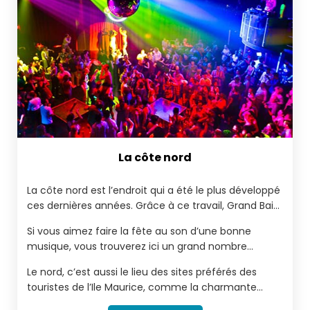
La côte nord
La côte nord est l’endroit qui a été le plus développé
ces dernières années. Grâce à ce travail, Grand Baie
possède maintenant une multitude de restaurants
Si vous aimez faire la fête au son d’une bonne
et de discothèques.
musique, vous trouverez ici un grand nombre
d’options possibles. Mais il n’y a pas que la vie
Le nord, c’est aussi le lieu des sites préférés des
nocturne dans le nord.
touristes de l’Ile Maurice, comme la charmante
chapelle au toit rouge qui offre une vue