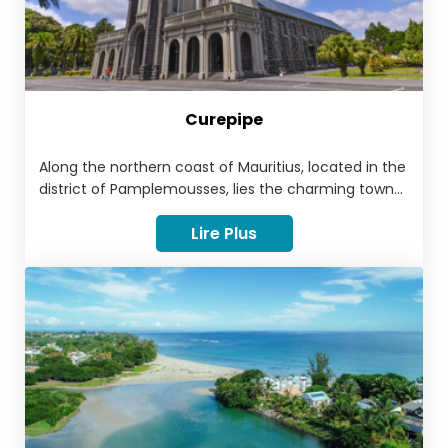
Curepipe
Along the northern coast of Mauritius, located in the
district of Pamplemousses, lies the charming town
of Trou aux Biches. This popular tourist area is full of
Lire Plus
exciting experiences, outdoor activities and
wonderful restaurants and bars. What was once a
quaint fishing village, Trou aux Beach has now
turned into one of the ultimate areas to stay in for
those looking to see some of Mauritius’ most
famous sights. Trou-aux-Biches began as a fishing
village in the 19th century. Its name appears on the
Lislet-Geoffroy map drawn in 1807 during the French
colonial rule of the island.