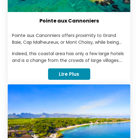
Pointe aux Cannoniers
Pointe aux Canonniers offers proximity to Grand
Baie, Cap Malheureux, or Mont Choisy, while being
far enough away to keep you away from the hustle
Indeed, this coastal area has only a few large hotels
and bustle. It is no wonder that the real estate
and is a change from the crowds of large villages.
sector is rapidly developing in this welcoming village.
Pointe aux Canonniers is dotted with elegant
Lire Plus
seafront boutique resorts and laid-back guest
houses, plus dining options from upscale French
eateries to al fresco seafood shacks.