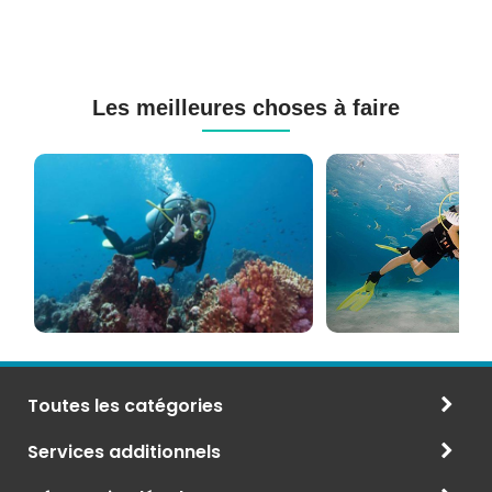
Les meilleures choses à faire
Cours
Plongée
de
Sous-
Plongée
marine
PADI
à
et
Maurice
CMAS
Toutes les catégories
Services additionnels