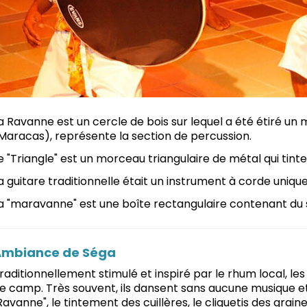
a Ravanne est un cercle de bois sur lequel a été étiré u
Maracas), représente la section de percussion.
e "Triangle" est un morceau triangulaire de métal qui tint
a guitare traditionnelle était un instrument à corde uniqu
a "maravanne" est une boîte rectangulaire contenant du s
Ambiance de Séga
raditionnellement stimulé et inspiré par le rhum local, l
e camp. Très souvent, ils dansent sans aucune musique e
Ravanne", le tintement des cuillères, le cliquetis des grai