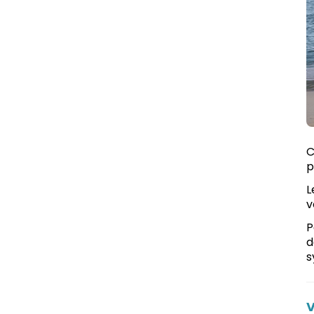
C
p
L
v
P
d
s
V