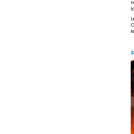
n
l
L
C
l
S