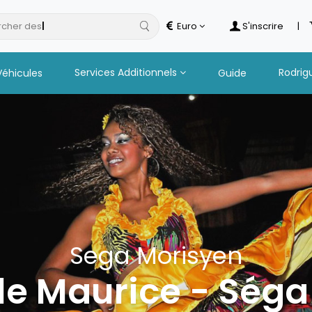
cher des
hotels
Euro
S'inscrire
|
Services Additionnels
Rodrig
Véhicules
Guide
Sega Morisyen
île Maurice - Ség