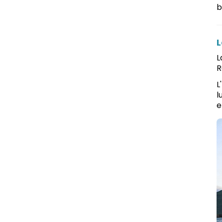
b
L
L
R
L
l
e