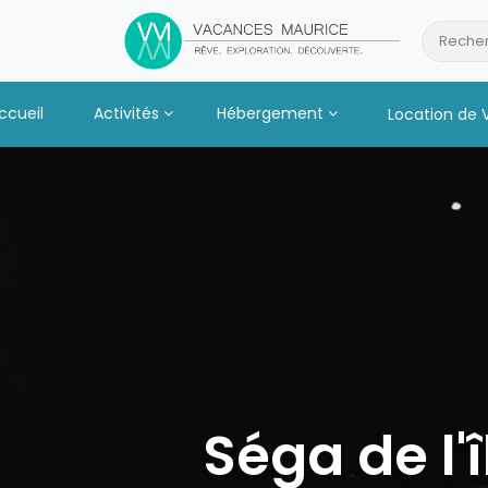
Passer
au
Recher
Contenu
ccueil
Activités
Hébergement
Location de 
Séga de l'