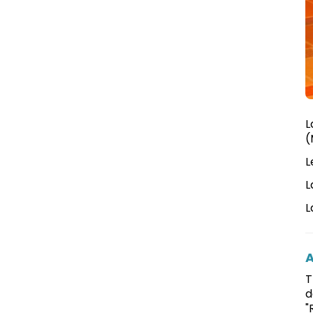
L
(
L
L
L
T
d
"