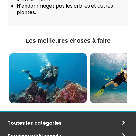
N’endommagez pas les arbres et autres
plantes.
Les meilleures choses à faire
Cours
Plongée
de
Sous-
Plongée
marine
PADI
à
et
Maurice
CMAS
Toutes les catégories
Services additionnels