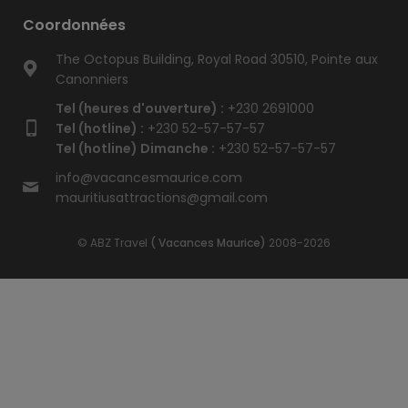
Coordonnées
The Octopus Building, Royal Road 30510, Pointe aux
Canonniers
Tel (heures d'ouverture) :
+230 2691000
Tel (hotline) :
+230 52-57-57-57
Tel (hotline) Dimanche :
+230 52-57-57-57
info@vacancesmaurice.com
mauritiusattractions@gmail.com
© ABZ Travel
( Vacances Maurice)
2008-2026