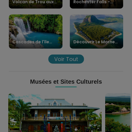
Volcan de Trou aux
Rochester Falls -
Cerfs (endormi)
Célèbre Cascade à
l'île Maurice
Cascades de l'île
Découvrir Le Morne
Maurice
Brabant
Voir Tout
Musées et Sites Culturels
Musée
Ganga
Blue
Talao
Penny
(Grand
Bassin)