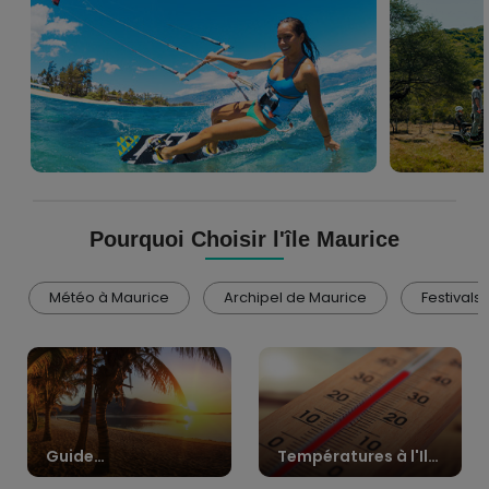
Aquatiques
l'Île
Maurice
Pourquoi Choisir l'île Maurice
Météo à Maurice
Archipel de Maurice
Festivals 
Guide
Températures à l'Ile
Météorologique et
Maurice