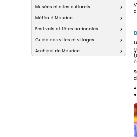
V
Musées et sites culturels
c
Météo à Maurice
Festivals et fêtes nationales
D
Guide des villes et villages
L
g
Archipel de Maurice
(
é
S
d