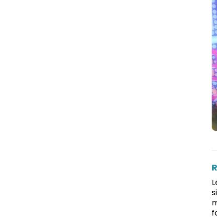
R
L
s
m
f