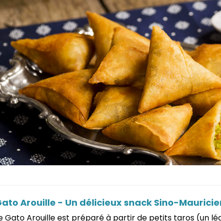
ato Arouille - Un délicieux snack Sino-Maurici
e Gato Arouille est préparé à partir de petits taros (un l