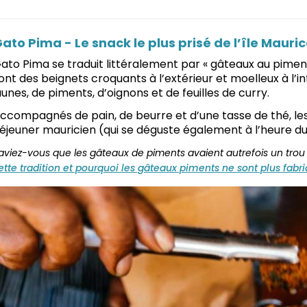
ato Pima - Le snack le plus prisé de l’île Mauri
ato Pima se traduit littéralement par « gâteaux au piment
ont des beignets croquants à l’extérieur et moelleux à l’i
aunes, de piments, d’oignons et de feuilles de curry.
ccompagnés de pain, de beurre et d’une tasse de thé, les
éjeuner mauricien (qui se déguste également à l’heure du
aviez-vous que les gâteaux de piments avaient autrefois un trou
ette tradition et pourquoi les gâteaux piments ne sont plus fabr