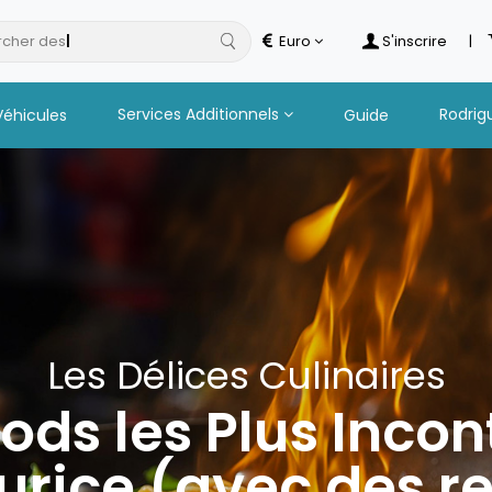
cher des
hot
Euro
S'inscrire
|
Services Additionnels
Rodrig
Véhicules
Guide
Les Délices Culinaires
oods les Plus Inco
aurice (avec des r