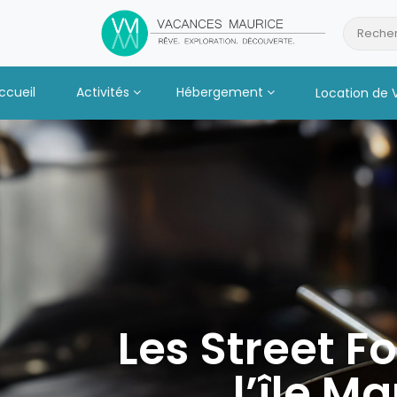
Passer
au
Recher
Contenu
ccueil
Activités
Hébergement
Location de 
Les Street F
l’île M