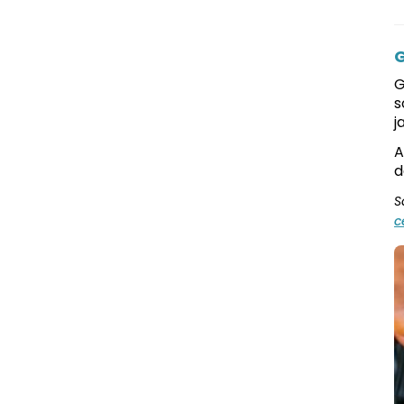
G
G
s
j
A
d
S
c