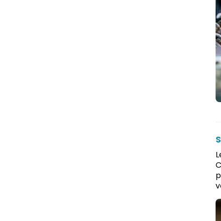
S
L
C
p
v