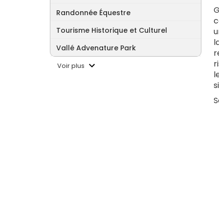
G
Randonnée Équestre
c
Tourisme Historique et Culturel
u
l
Vallé Advenature Park
r
r
Voir plus
l
s
S