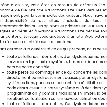
râce à ce site, vous êtes en mesure de créer un lien v
ontrôle de l'île Maurice Attractions site. Liens vers les e
niquement pour la commodité des visiteurs. Nous n'avons 
a disponibilité de ces sites. L'inclusion de tout
ecommandation ou les opinions exprimées en leur sein. Lie
isques et périls et à Maurice Attractions site décline tou
eur contenu. Lorsque vous accédez à un site Web externe
ite n'a aucun contrôle sur son contenu.
ans déroger à la généralité de ce qui précède, nous ne s
toute défaillance interruption, d'un dysfonctionneme
services en ligne, notre système, bases de données o
hors de notre contrôle
toute perte ou dommage en ce qui concerne les donn
directement ou indirectement causés par un dysfon
systèmes tiers, pannes de courant, l'accès illicite ou 
code destructeur sur notre système ou à des tiers sys
programmation, y compris mais sans s'y limiter, la p
résultant de l'utilisation ou la mauvaise utilisation de
toute défaillance interruption, d'un dysfonctionnemen