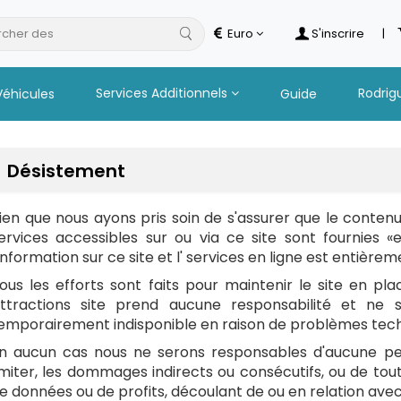
cher des
s
Euro
S'inscrire
|
Services Additionnels
Rodrig
Véhicules
Guide
Désistement
ien que nous ayons pris soin de s'assurer que le contenu
ervices accessibles sur ou via ce site sont fournies «en 
'information sur ce site et l' services en ligne est entièrem
ous les efforts sont faits pour maintenir le site en p
ttractions site prend aucune responsabilité et ne 
emporairement indisponible en raison de problèmes tech
n aucun cas nous ne serons responsables d'aucune p
imiter, les dommages indirects ou consécutifs, ou de t
e données ou de profits, découlant de ou en relation avec l'