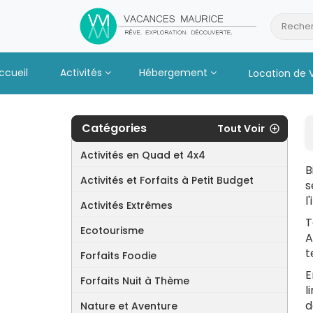
Passer
au
Recher
Contenu
ccueil
Activités
Hébergement
Location de 
Catégories
Tout Voir
Activités en Quad et 4x4
B
Activités et Forfaits à Petit Budget
s
l
Activités Extrêmes
T
Ecotourisme
A
t
Forfaits Foodie
E
Forfaits Nuit à Thème
l
d
Nature et Aventure