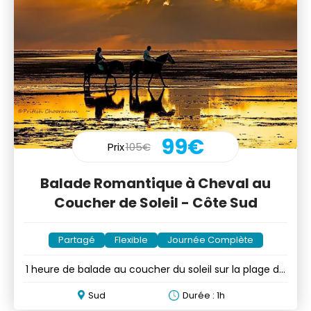
99€
Prix
105€
Balade Romantique à Cheval au
Coucher de Soleil - Côte Sud
Partagé
Flexible
Journée Complète
1 heure de balade au coucher du soleil sur la plage de
Riambel
Sud
Durée : 1h