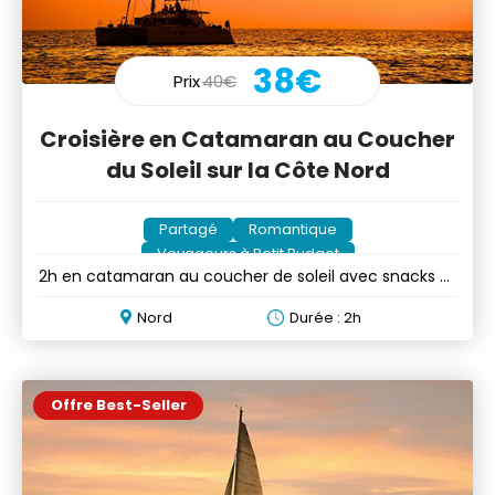
38€
Prix
40€
Croisière en Catamaran au Coucher
du Soleil sur la Côte Nord
Partagé
Romantique
Voyageurs à Petit Budget
2h en catamaran au coucher de soleil avec snacks et
boissons
Nord
Durée : 2h
Offre Best-Seller