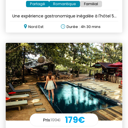
Partagé
Romantique
Familial
Une expérience gastronomique inégalée à l'hôtel 5*
deluxe
Nord Est
Durée : 4h 30 mins
179€
Prix
199€