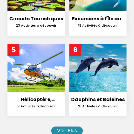
Circuits Touristiques
Excursions à l'Île aux
Cerfs
23 Activités à découvrir
18 Activités à découvrir
5
6
Hélicoptère,
Dauphins et Baleines
Hydravion et
17 Activités à découvrir
21 Activités à découvrir
Parachutisme
Voir Plus