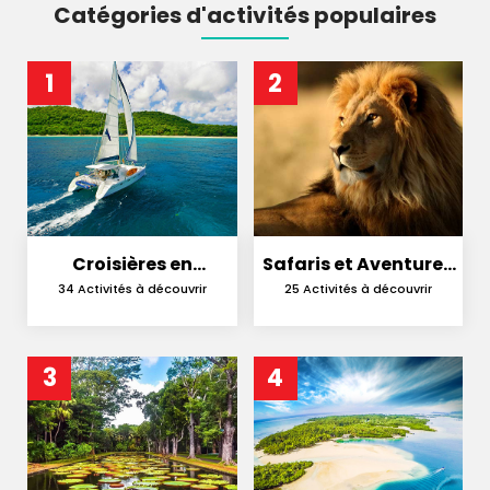
Catégories d'activités populaires
1
2
Croisières en
Safaris et Aventures
Catamaran
en Nature
34 Activités à découvrir
25 Activités à découvrir
3
4