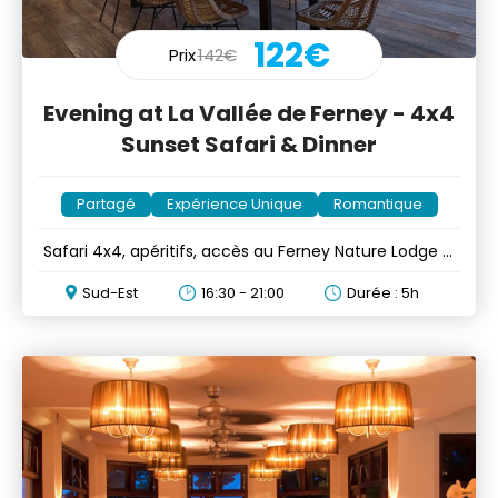
122€
Prix
142€
Evening at La Vallée de Ferney - 4x4
Sunset Safari & Dinner
Partagé
Expérience Unique
Romantique
Safari 4x4, apéritifs, accès au Ferney Nature Lodge &
dîner
Sud-Est
16:30 - 21:00
Durée : 5h