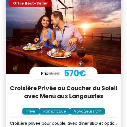
Offre Best-Seller
570€
Prix
600€
Croisière Privée au Coucher du Soleil
avec Menu aux Langoustes
Privé
Romantique
Voyageurs VIP
Croisière privée pour couple, avec dîner BBQ et option