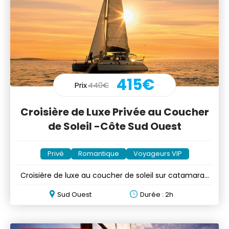
415€
Prix
440€
Croisière de Luxe Privée au Coucher
de Soleil -Côte Sud Ouest
Privé
Romantique
Voyageurs VIP
Croisière de luxe au coucher de soleil sur catamaran
privé
Sud Ouest
Durée : 2h