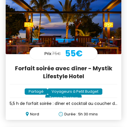
55€
Prix
75€
Forfait soirée avec dîner - Mystik
Lifestyle Hotel
Partagé
Voyageurs à Petit Budget
Temps Pluvieux
5,5 h de forfait soirée : dîner et cocktail au coucher du
soleil
Nord
Durée : 5h 30 mins