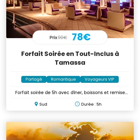
78€
Prix
90€
Forfait Soirée en Tout-Inclus à
Tamassa
Partagé
Romantique
Voyageurs VIP
Forfait soirée de 5h avec dîner, boissons et remise
pour enfants
Sud
Durée : 5h