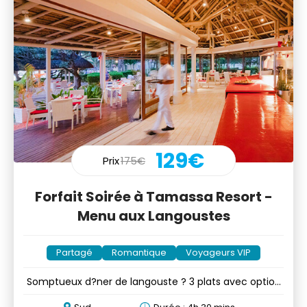
129€
Prix
175€
Forfait Soirée à Tamassa Resort -
Menu aux Langoustes
Partagé
Romantique
Voyageurs VIP
Somptueux d?ner de langouste ? 3 plats avec option
?beach set up?