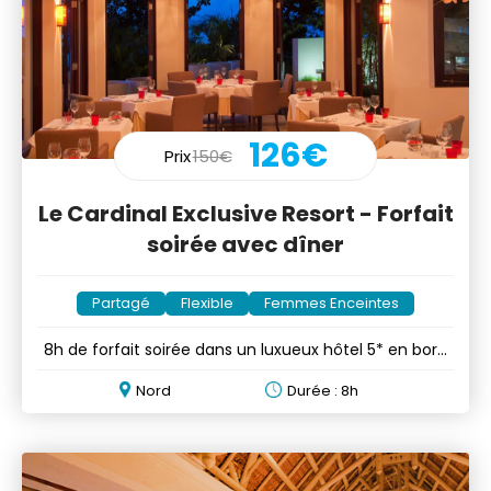
126€
Prix
150€
Le Cardinal Exclusive Resort - Forfait
soirée avec dîner
Partagé
Flexible
Femmes Enceintes
8h de forfait soirée dans un luxueux hôtel 5* en bord
de mer
Nord
Durée : 8h