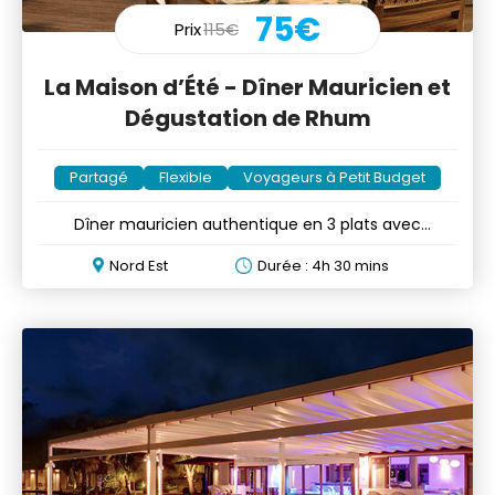
75€
Prix
115€
La Maison d’Été - Dîner Mauricien et
Dégustation de Rhum
Partagé
Flexible
Voyageurs à Petit Budget
Dîner mauricien authentique en 3 plats avec
dégustation de rhum
Nord Est
Durée : 4h 30 mins