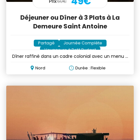
49€
Prix
60€
Déjeuner ou Dîner à 3 Plats à La
Demeure Saint Antoine
Partagé
Journée Complète
Voyageurs à Petit Budget
Dîner raffiné dans un cadre colonial avec un menu à
trois plats
Nord
Durée : Flexible