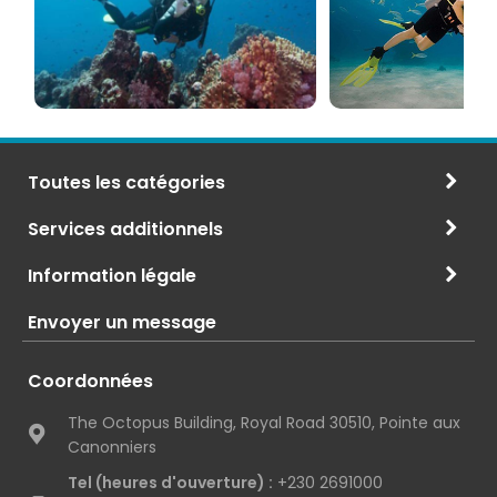
et
Maurice
CMAS
Toutes les catégories
Services additionnels
Information légale
Envoyer un message
Coordonnées
The Octopus Building, Royal Road 30510, Pointe aux
Canonniers
Tel (heures d'ouverture) :
+230 2691000