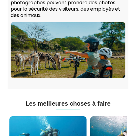
photographes peuvent prendre des photos
pour la sécurité des visiteurs, des employés et
des animaux.
Les meilleures choses à faire
Cours
Plongée
de
Sous-
Plongée
marine
PADI
à