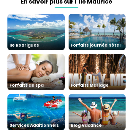
En savoir plus sur l'île Maurice
Ile Rodrigues
Forfaits journée hôtel
Forfaits de spa
Forfaits Mariage
Services Additionnels
Blog Vacance