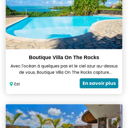
Boutique Villa On The Rocks
Avec l'océan à quelques pas et le ciel azur au-dessus
de vous, Boutique Villa On The Rocks capture
l'essence des vacances tropicales. Offrant de vastes
En savoir plus
Est
espaces de vie, un salon confortable, une cuisine
entièrement équipée, une piscine à débordement et
un jardin verdoyant, chaque villa est conçue pour
accueillir aussi bien les adultes que les enfants.