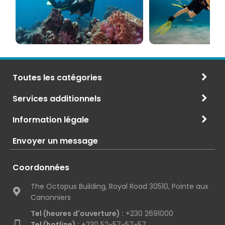
CMAS
Toutes les catégories
Services additionnels
Information légale
Envoyer un message
Coordonnées
The Octopus Building, Royal Road 30510, Pointe aux
Canonniers
Tel (heures d'ouverture) :
+230 2691000
Tel (hotline) :
+230 52-57-57-57