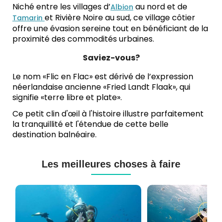
Niché entre les villages d’
au nord et de
Albion
et Rivière Noire au sud, ce village côtier
Tamarin
offre une évasion sereine tout en bénéficiant de la
proximité des commodités urbaines.
Saviez-vous?
Le nom «Flic en Flac» est dérivé de l’expression
néerlandaise ancienne «Fried Landt Flaak», qui
signifie «terre libre et plate».
Ce petit clin d'œil à l'histoire illustre parfaitement
la tranquillité et l'étendue de cette belle
destination balnéaire.
Les meilleures choses à faire
Cours
Plongée
de
Sous-
Plongée
marine
PADI
à
et
Maurice