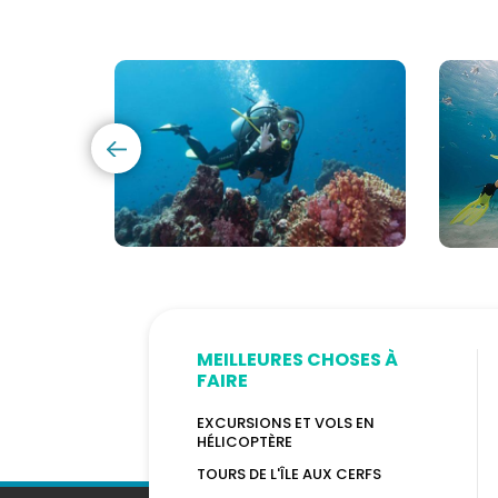
Cours
Plon
de
Sous
Plongée
mari
PADI
à
et
Maur
CMAS
MEILLEURES CHOSES À
FAIRE
EXCURSIONS ET VOLS EN
HÉLICOPTÈRE
TOURS DE L'ÎLE AUX CERFS