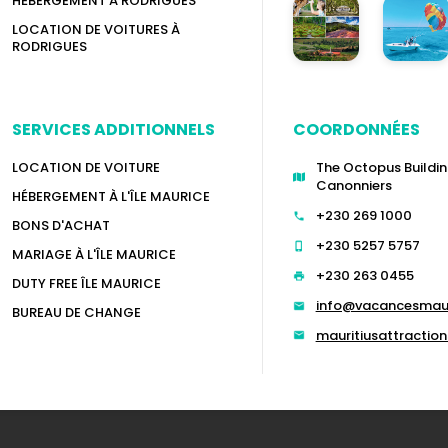
HÉBERGEMENT À RODRIGUES
LOCATION DE VOITURES À
RODRIGUES
SERVICES ADDITIONNELS
COORDONNÉES
LOCATION DE VOITURE
The Octopus Buildin
Canonniers
HÉBERGEMENT À L'ÎLE MAURICE
+230 269 1000
BONS D'ACHAT
+230 5257 5757
MARIAGE À L'ÎLE MAURICE
+230 263 0455
DUTY FREE ÎLE MAURICE
info@vacancesmau
BUREAU DE CHANGE
mauritiusattracti