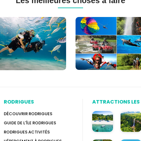
Les meilleures choses à faire
gée
Excursions
-
à
ne
l'île
Maurice
ice
(120+
options)
RODRIGUES
ATTRACTIONS LES 
DÉCOUVRIR RODRIGUES
GUIDE DE L'ÎLE RODRIGUES
RODRIGUES ACTIVITÉS