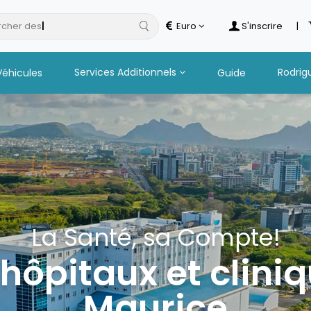
cher des
hotel
Euro
S'inscrire
|
Services Additionnels
Rodrig
Véhicules
Guide
La Santé, sa Compte!
hôpitaux et cliniqu
Maurice