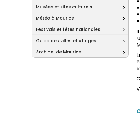
Musées et sites culturels
Météo à Maurice
Festivals et fêtes nationales
I
j
Guide des villes et villages
M
Archipel de Maurice
L
B
B
C
V
C