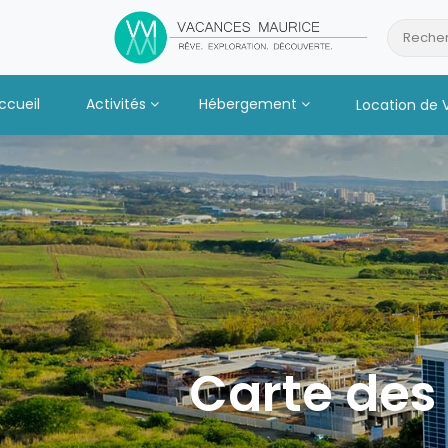
Passer
au
Recher
Contenu
ccueil
Activités
Hébergement
Location de 
Carte des 