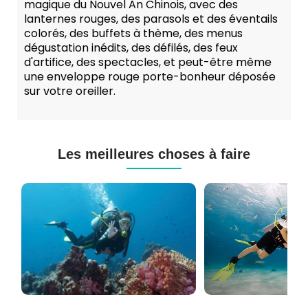
magique du Nouvel An Chinois, avec des
lanternes rouges, des parasols et des éventails
colorés, des buffets à thème, des menus
dégustation inédits, des défilés, des feux
d'artifice, des spectacles, et peut-être même
une enveloppe rouge porte-bonheur déposée
sur votre oreiller.
Les meilleures choses à faire
Cours
Plongée
de
Sous-
Plongée
marine
PADI
à
et
Maurice
CMAS