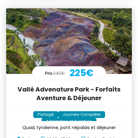
225€
Prix
240€
Vallé Advenature Park - Forfaits
Aventure & Déjeuner
Partagé
Journée Complète
Adrénaline et Aventure
Quad, tyrolienne, pont népalais et déjeuner