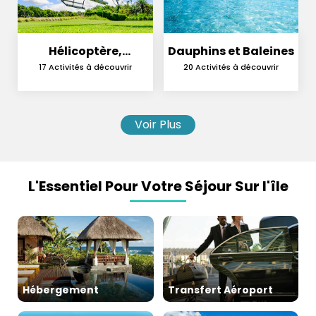
Hélicoptère,
Dauphins et Baleines
Hydravion et
17 Activités à découvrir
20 Activités à découvrir
Parachutisme
Voir Plus
L'Essentiel Pour Votre Séjour Sur l'île
Hébergement
Transfert Aéroport