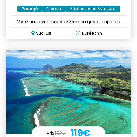
Partagé
Flexible
Adrénaline et Aventure
Vivez une aventure de 32 km en quad simple ou
double durant 3h
Sud-Est
Durée : 3h
119€
Prix
150€