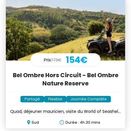
154€
Prix
172€
Bel Ombre Hors Circuit - Bel Ombre
Nature Reserve
Partagé
Flexible
Journée Complète
Quad, déjeuner mauricien, visite du World of Seashells
etc
Sud
Durée : 4h 30 mins