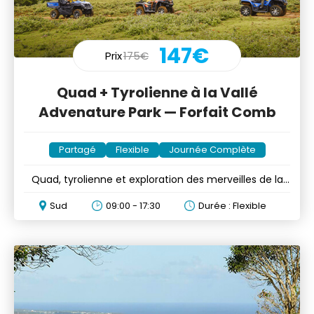
147€
Prix
175€
Quad + Tyrolienne à la Vallé
Advenature Park — Forfait Comb
Partagé
Flexible
Journée Complète
Quad, tyrolienne et exploration des merveilles de la
Vallée
Sud
09:00 - 17:30
Durée : Flexible