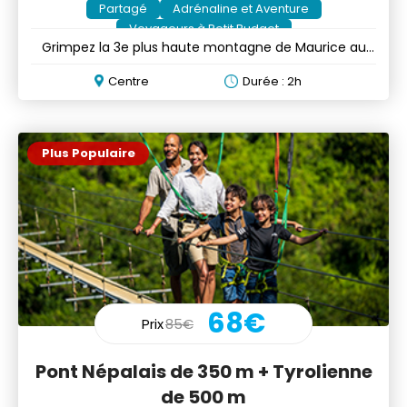
Partagé
Adrénaline et Aventure
Voyageurs à Petit Budget
Grimpez la 3e plus haute montagne de Maurice au
lever ou au coucher du soleil
Centre
Durée : 2h
Plus Populaire
68€
Prix
85€
Pont Népalais de 350 m + Tyrolienne
de 500 m