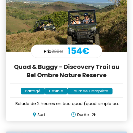
154€
Prix
230€
Quad & Buggy - Discovery Trail au
Bel Ombre Nature Reserve
Partagé
Flexible
Journée Complète
Balade de 2 heures en éco quad (quad simple ou
double) ou buggy
Sud
Durée : 2h