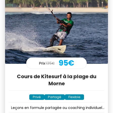
95€
Prix
135€
Cours de Kitesurf à la plage du
Morne
Privé
Partagé
Flexible
Leçons en formule partagée ou coaching individuel
privé