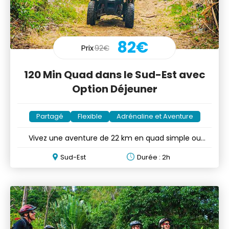
82€
Prix
92€
120 Min Quad dans le Sud-Est avec
Option Déjeuner
Partagé
Flexible
Adrénaline et Aventure
Vivez une aventure de 22 km en quad simple ou
double durant 2h
Sud-Est
Durée : 2h