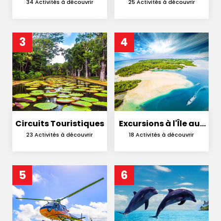
Catamaran
en Nature
34 Activités à découvrir
25 Activités à découvrir
3
4
Circuits Touristiques
Excursions à l'Île aux
Cerfs
23 Activités à découvrir
18 Activités à découvrir
5
6