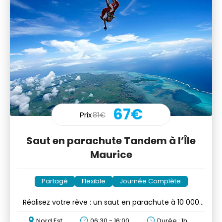
67€
Prix
81€
Saut en parachute Tandem à l’Île
Maurice
Partagé
Flexible
Journée Complète
Réalisez votre rêve : un saut en parachute à 10 000
pieds!
Nord Est
06:30 - 16:00
Durée : 1h