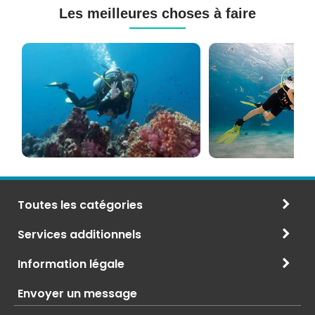
Les meilleures choses à faire
Cours
Plongée
de
Sous-
Plongée
marine
PADI
à
et
Maurice
CMAS
Toutes les catégories
Services additionnels
Information légale
Envoyer un message