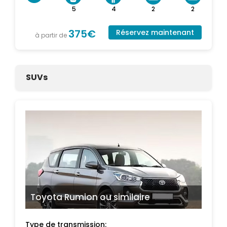
5
4
2
2
375€
Réservez maintenant
à partir de
SUVs
Toyota Rumion
ou similaire
Type de transmission: