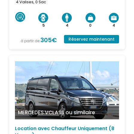
4 Valises, 0 Sac
5
4
0
4
305€
Réservez maintenant
à partir de
MERCEDES VCLASS
ou similaire
Location avec Chauffeur Uniquement (8