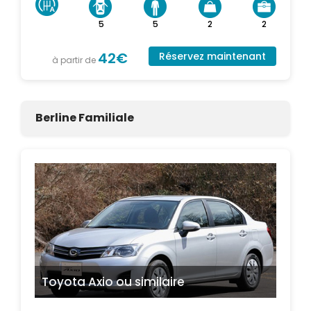
5
5
2
2
42€
Réservez maintenant
à partir de
Berline Familiale
Toyota Axio
ou similaire