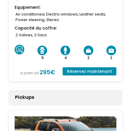
Equipement:
Air conditioned, Electric windows, Leather seats,
Power steering, Stereo
Capacité du coffre:
2 Valises, 2 Sacs
5
4
2
2
295€
Réservez maintenant
à partir de
Pickups