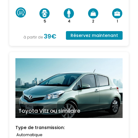
5
4
2
1
39€
Réservez maintenant
à partir de
Toyota Vitz
ou similaire
Type de transmission:
Automatique