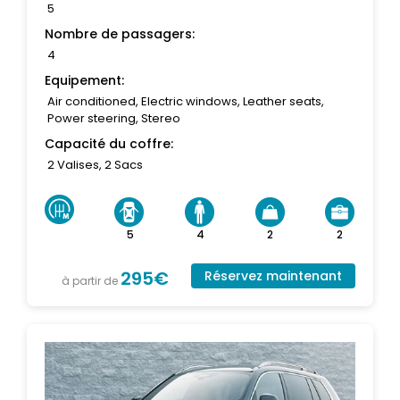
5
Nombre de passagers:
4
Equipement:
Air conditioned, Electric windows, Leather seats,
Power steering, Stereo
Capacité du coffre:
2 Valises, 2 Sacs
5
4
2
2
295€
Réservez maintenant
à partir de