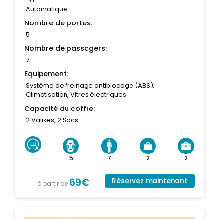
Automatique
Nombre de portes:
5
Nombre de passagers:
7
Equipement:
Système de freinage antiblocage (ABS),
Climatisation, Vitres électriques
Capacité du coffre:
2 Valises, 2 Sacs
5
7
2
2
69€
Réservez maintenant
à partir de