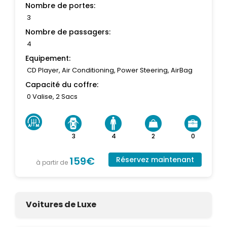
Nombre de portes:
3
Nombre de passagers:
4
Equipement:
CD Player, Air Conditioning, Power Steering, AirBag
Capacité du coffre:
0 Valise, 2 Sacs
3
4
2
0
159€
Réservez maintenant
à partir de
Voitures de Luxe