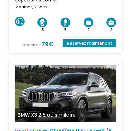
Capacité du coffre:
2 Valises, 2 Sacs
5
5
2
2
79€
Réservez maintenant
à partir de
BMW X3 2.5
ou similaire
Location avec Chauffeur Uniquement (8