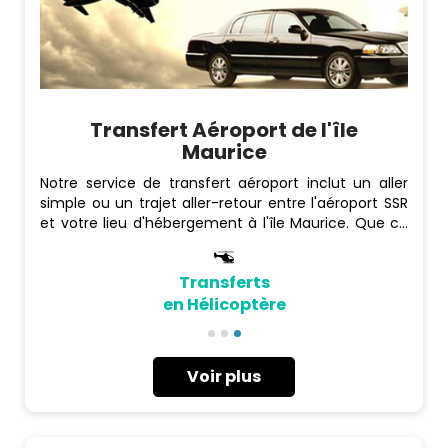
Transfert Aéroport de l'île
Maurice
Notre service de transfert aéroport inclut un aller
simple ou un trajet aller-retour entre l'aéroport SSR
et votre lieu d'hébergement à l'île Maurice. Que ce
soit un transfert en berline confortable, un transfert
VIP en véhicules de luxe, un minibus pour les grands
Transferts
groupes, ou même un hélicoptère, nous avons tout
ce qu'il vous faut!
en Hélicoptère
Voir plus