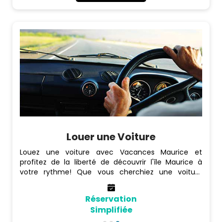
Louer une Voiture
Louez une voiture avec Vacances Maurice et
profitez de la liberté de découvrir l'île Maurice à
votre rythme! Que vous cherchiez une voiture
économique, une berline familiale, un SUV ou un
véhicule VIP comme une BMW, nous avons l'option
Réservation
idéale pour vous.
Simplifiée