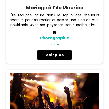
Mariage à l'île Maurice
L'île Maurice figure dans le top 5 des meilleurs
endroits pour se marier et passer une lune de miel
inoubliable. Avec ses paysages, son superbe climat
tropical chaud et l'hospitalité naturelle du peuple
mauricien, c'est un véritable paradis. Nous pouvons
Photographie
vous aider à trouver l'endroit idéal pour célébrer
votre mariage, les forfaits lune de miel parfaits,
et/ou vous mettre en contact avec un
coordinateur de mariage qui organisera chaque
Voir plus
détail de votre mariage selon vos souhaits.