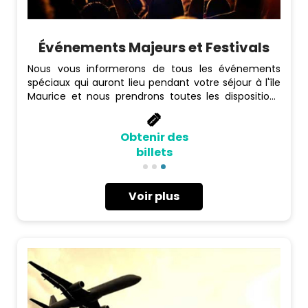
Événements Majeurs et Festivals
Nous vous informerons de tous les événements
spéciaux qui auront lieu pendant votre séjour à l'île
Maurice et nous prendrons toutes les dispositions
nécessaires pour que vous puissiez y assister (billets
d'entrée, solutions de transport, etc.). Rien de tel
Obtenir des
que de siroter une boisson fraîche et de profiter du
soleil en écoutant vos artistes préférés se
billets
déchaîner sur la scène. Que diriez-vous de danser
jusqu'au bout de la nuit dans un cadre envoûtant
avec des DJ internationaux ?
Voir plus