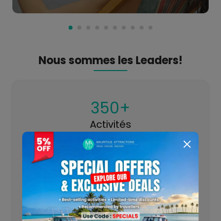
L'île Maurice offre un environnement tropical serein idéal
pour les patients à la recherche d'un traitement VIP
confortable et d'un cadre relaxant pour leur
rétablissement, avec la possibilité de profiter de la
beauté naturelle de l'île pendant leur période de
convalescence.
Nous sommes les Leaders!
350+
Activités
1,550,000
Trafic du site web
15+ Ans
d'Expertise