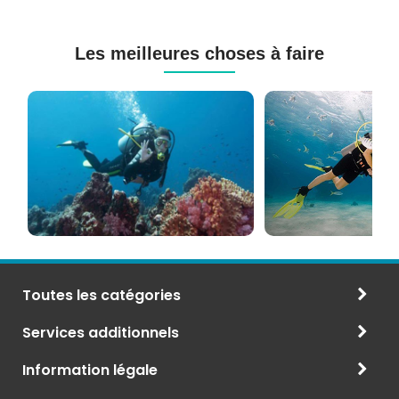
Les meilleures choses à faire
Cours
Plongée
de
Sous-
Plongée
marine
PADI
à
et
Maurice
CMAS
Toutes les catégories
Services additionnels
Information légale