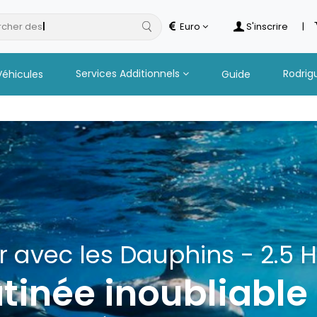
cher des
hotels
Euro
S'inscrire
|
Services Additionnels
Rodrig
Véhicules
Guide
 Catamaran à Îlot Gabriel 
 avec les Dauphins - 2.5 
Boissons
inée inoubliable
s excursions en 