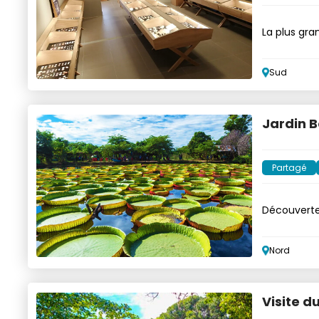
La plus gra
attend
Sud
Jardin B
Partagé
Découverte
Nord
Visite 