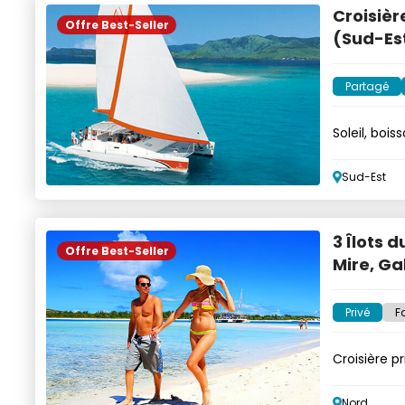
Croisièr
Offre Best-Seller
(Sud-Es
Partagé
Soleil, boi
Sud-Est
3 Îlots 
Offre Best-Seller
Mire, Gab
Privé
F
Croisière pr
Nord