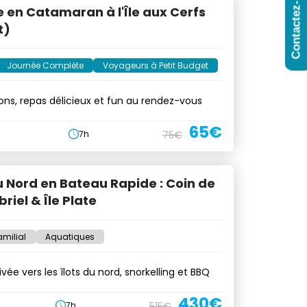
Contactez-Nous
e en Catamaran à l'Île aux Cerfs
t)
Journée Complète
Voyageurs à Petit Budget
ssons, repas délicieux et fun au rendez-vous
65€
7h
75€
du Nord en Bateau Rapide : Coin de
riel & Île Plate
amilial
Aquatiques
ivée vers les îlots du nord, snorkelling et BBQ
430€
7h
515€