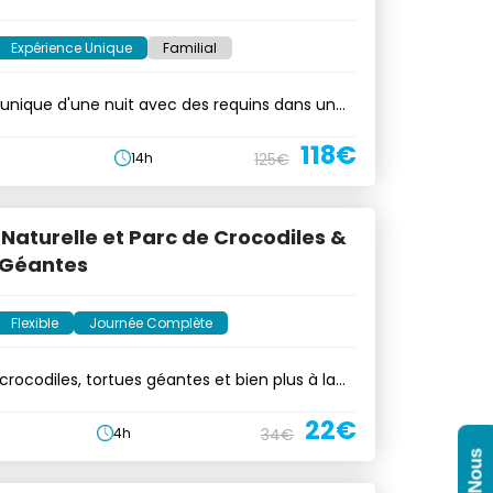
Expérience Unique
Familial
unique d'une nuit avec des requins dans un
118€
14h
125€
Naturelle et Parc de Crocodiles &
 Géantes
Flexible
Journée Complète
rocodiles, tortues géantes et bien plus à la
22€
4h
34€