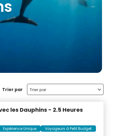
ns
aurice
Trier par
Trier par
ec les Dauphins - 2.5 Heures
Expérience Unique
Voyageurs à Petit Budget