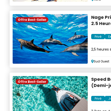
Nage Pri
Offre Best-Seller
2.5 Heur
Privé
E
2,5 heures 
dauphins
Sud Ouest
Speed Bo
Offre Best-Seller
(Demi-j
Privé
J