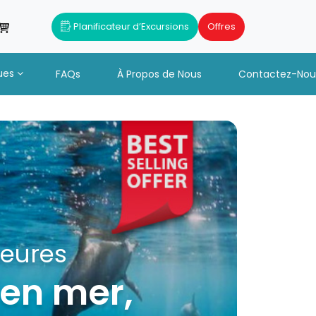
Planificateur d’Excursions
Offres
ues
FAQs
À Propos de Nous
Contactez-Nou
+ Déjeuner et
Heures
 en mer,
catamaran