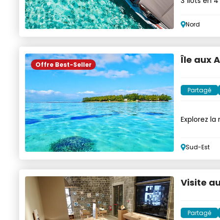
3 îlots en 4
Nord
Île aux A
Offre Best-Seller
Partagé
Explorez la
Sud-Est
Visite a
Partagé