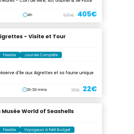
 heures - Coin de Mire, îlot Gabriel & île Plate
405€
4h
530€
igrettes - Visite et Tour
Flexible
Journée Complète
 réserve d'île aux Aigrettes et sa faune unique
22€
2h 30 mins
30€
u Musée World of Seashells
Flexible
Voyageurs à Petit Budget