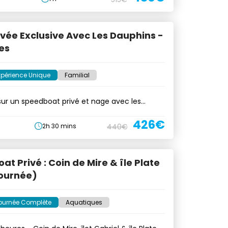
vée Exclusive Avec Les Dauphins -
es
xpérience Unique
Familial
sur un speedboat privé et nage avec les
426€
2h 30 mins
440€
at Privé : Coin de Mire & île Plate
ournée)
ournée Complète
Aquatiques