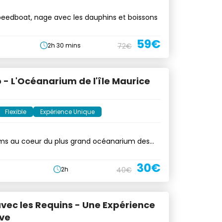
peedboat, nage avec les dauphins et boissons
59€
2h 30 mins
72€
- L'Océanarium de l'île Maurice
Flexible
Expérience Unique
ms au coeur du plus grand océanarium des
nes
30€
2h
40€
vec les Requins - Une Expérience
ve