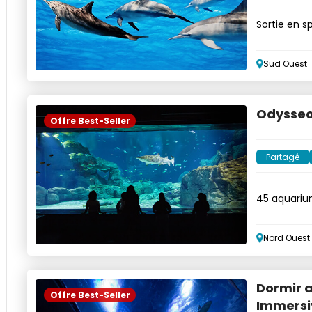
Sortie en s
Sud Ouest
Odysseo 
Offre Best-Seller
Partagé
45 aquariu
Mascareig
Nord Ouest
Dormir a
Offre Best-Seller
Immersi