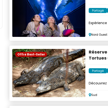
Partagé
Expérience 
aquarium
Nord Ouest
Réserve 
Offre Best-Seller
Tortues
Partagé
Découvrez c
Réserve
Sud