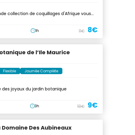
nde collection de coquillages d'Afrique vous
8€
1h
11€
otanique de l’Ile Maurice
Flexible
Journée Complète
 des joyaux du jardin botanique
9€
3h
18€
du Domaine Des Aubineaux