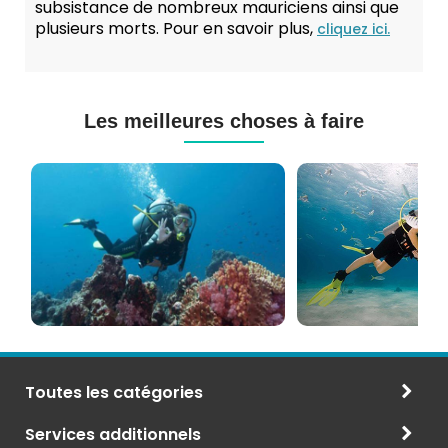
subsistance de nombreux mauriciens ainsi que
plusieurs morts. Pour en savoir plus,
cliquez ici.
Les meilleures choses à faire
Cours
Plongée
de
Sous-
Plongée
marine
PADI
à
et
Maurice
CMAS
Toutes les catégories
Services additionnels