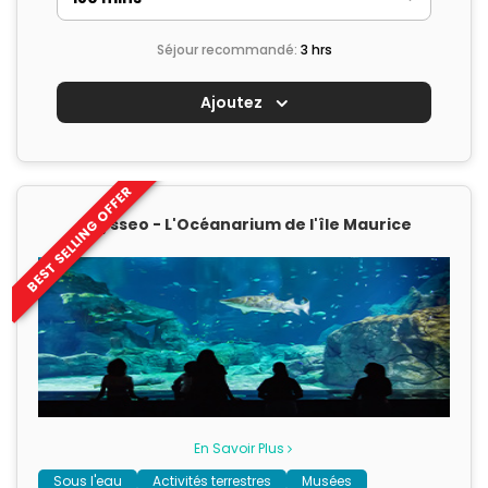
Séjour recommandé:
3 hrs
Ajoutez
BEST SELLING OFFER
Odysseo - L'Océanarium de l'île Maurice
En Savoir Plus
Sous l'eau
Activités terrestres
Musées