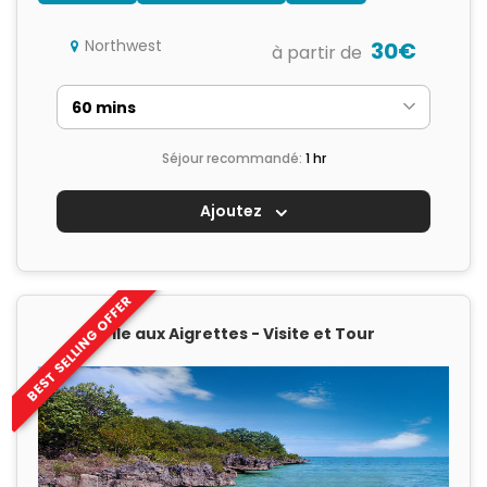
Northwest
30€
à partir de
Séjour recommandé:
1 hr
Ajoutez
BEST SELLING OFFER
Île aux Aigrettes - Visite et Tour