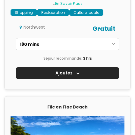
…
En Savoir Plus
Shopping
Restauration
Culture locale
Northwest
Gratuit
Séjour recommandé:
3 hrs
Ajoutez
Flic en Flac Beach