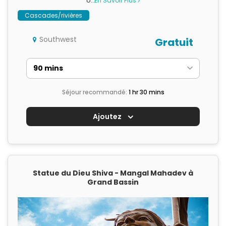
o…
En Savoir Plus
Cascades/rivières
Southwest
Gratuit
Séjour recommandé:
1 hr 30 mins
Ajoutez
Statue du Dieu Shiva - Mangal Mahadev à
Grand Bassin