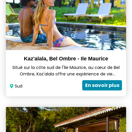
Kaz'alala, Bel Ombre - Ile Maurice
Situé sur la côte sud de l'île Maurice, au cœur de Bel
Ombre, Kaz'alala offre une expérience de vie
différente à Maurice. À côté du Heritage Le Chateau
En savoir plus
Sud
et du Heritage Golf Club, Kaz'alala invite à se perdre
sur la côte sauvage. L'hébergement se compose de
quatre maisons en self-catering qui faisaient
autrefois partie d'un camp de logement d'une
plantation sucrière, avec un total de 18 chambres
bien aménagées.