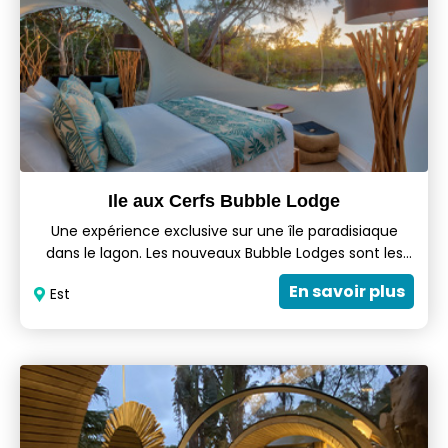
Ile aux Cerfs Bubble Lodge
Une expérience exclusive sur une île paradisiaque
dans le lagon. Les nouveaux Bubble Lodges sont les
premiers et les seuls hébergements sur l'île aux Cerfs
En savoir plus
Est
Golf Island. Cela signifie que séjourner dans l'un
d'entre eux est une expérience unique, romantique et
exclusive! Les Bubble Lodges sont élégantes,
particulièrement confortables et étonnamment
spacieuses. Elles disposent d'un coin salon, d'une
chambre douillette, d'une salle d'eau et d'une douche
à ciel ouvert.