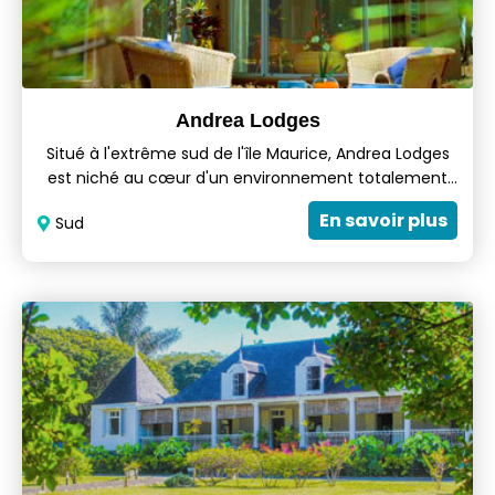
Andrea Lodges
Situé à l'extrême sud de l'île Maurice, Andrea Lodges
est niché au cœur d'un environnement totalement
paisible. Laissez-vous séduire par le charme de votre
En savoir plus
Sud
chalet et profitez de l'atmosphère intime et paisible
qui y règne. Andrea Lodges est l'adresse parfaite pour
les voyageurs en quête de charme, de confort et de
praticité sur l'île Maurice.