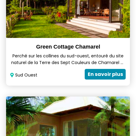
Green Cottage Chamarel
Perché sur les collines du sud-ouest, entouré du site
naturel de la Terre des Sept Couleurs de Chamarel et
des montagnes de Chamarel, Green Cottage
En savoir plus
Sud Ouest
Chamarel est un merveilleux refuge qui offre un
séjour tranquille dans les bois avec tout le confort
dont vous pourriez avoir besoin. Cette
maison/cottage en self-catering est équipée de la
climatisation, d'une cuisine entièrement équipée
avec de facilités pour les barbecues.