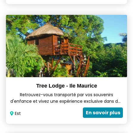
unités rustiques en self-catering de La Vieille
Cheminée sont équipées de la climatisation, d'une
cuisine entièrement équipée et de facilités pour les
barbecues. Trois des chalets sont équipés d'une
cheminée. Chaque salle de bains attenante est
équipée d'une douche et de produits de toilette
gratuits.
Tree Lodge - Ile Maurice
Retrouvez-vous transporté par vos souvenirs
d'enfance et vivez une expérience exclusive dans des
cabanes perchées dans les arbres. Le Tree Lodge
En savoir plus
Est
propose un hébergement unique en cabanes
perchées au cœur de la campagne de Centre de
Flacq, à Belle Mare. Doté d'une piscine et d'un jardin