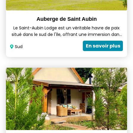
Auberge de Saint Aubin
Le Saint-Aubin Lodge est un véritable havre de paix
situé dans le sud de l'île, offrant une immersion dans
l'histoire et la culture de l'île Maurice. L'Auberge de
En savoir plus
Sud
Saint-Aubin vous invite pour un séjour aventureux et
culturel, et vous propose des services et des activités
pour profiter de la beauté de la culture mauricienne
et vivre une expérience hors du commun sur l'île
paradisiaque de Maurice.