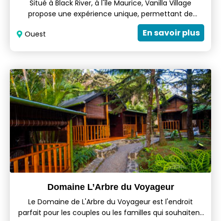
Situé à Black River, à l'île Maurice, Vanilla Village
propose une expérience unique, permettant de
découvrir les délices de l'île Maurice. Le concept
En savoir plus
Ouest
repose sur l'utilisation exclusive de produits locaux
mauriciens. Il s'adresse principalement aux visiteurs
en quête d'une expérience authentique et rustique,
tout en offrant le confort auquel ils sont habitués.
Domaine L’Arbre du Voyageur
Le Domaine de L'Arbre du Voyageur est l'endroit
parfait pour les couples ou les familles qui souhaitent