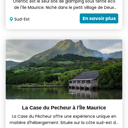
Otentic est le seul site de glamping sous tente éco
de l'île Maurice. Niché dans le petit village de Deux
Frères sur la côte est, l'un des endroits les moins
En savoir plus
Sud-Est
développés de l'île, il propose 12 tentes safari et deux
chalets en bois où vous pourrez séjourner en toute
intimité, au cœur d'un environnement naturel
époustouflant. À Otentic Eco Tent, tout est mis en
œuvre pour préserver l'intimité et l'authenticité du
site : un nombre limité de clients, un accueil
chaleureux et personnalisé, ainsi que des gestes
écologiques qui font toute la différence.
La Case du Pecheur à l'Île Maurice
La Case du Pêcheur offre une expérience unique en
matière d'hébergement. Située sur la côte sud-est de