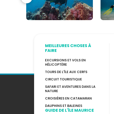
CMAS
MEILLEURES CHOSES À
FAIRE
EXCURSIONS ET VOLS EN
HÉLICOPTÈRE
TOURS DE L'ÎLE AUX CERFS
CIRCUIT TOURISTIQUE
SAFARI ET AVENTURES DANS LA
NATURE
CROISIÈRES EN CATAMARAN
DAUPHINS ET BALEINES
GUIDE DE L'ÎLE MAURICE