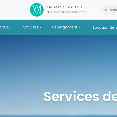
Passer
au
Recher
Contenu
ccueil
Activités
Hébergement
Location de 
Services de