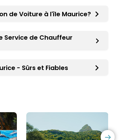
n de Voiture à l'île Maurice?
tre Service de Chauffeur
urice - Sûrs et Fiables
Incontournables
Tours
Excursions
Aérien
a
à
l'Île
l'île
Maurice
Mauric