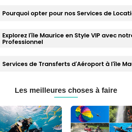
Pourquoi opter pour nos Services de Locatio
Explorez l'île Maurice en Style VIP avec no
Professionnel
Services de Transferts d'Aéroport à l'île Ma
Les meilleures choses à faire
gée
Excursions
-
à
ne
l'île
Maurice
ice
(120+