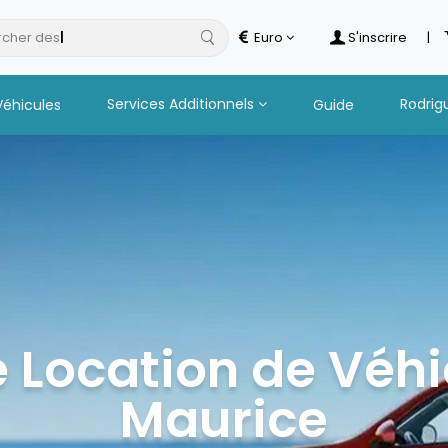
cher des
hotels
Euro
S'inscrire
|
Services Additionnels
Rodrig
Véhicules
Guide
 Location de Véhic
Maurice