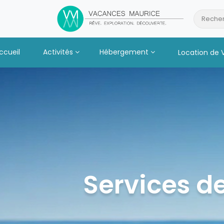
Passer
au
Recher
Contenu
ccueil
Activités
Hébergement
Location de 
Services de