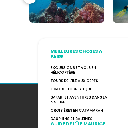
CMAS
MEILLEURES CHOSES À
FAIRE
EXCURSIONS ET VOLS EN
HÉLICOPTÈRE
TOURS DE L'ÎLE AUX CERFS
CIRCUIT TOURISTIQUE
SAFARI ET AVENTURES DANS LA
NATURE
CROISIÈRES EN CATAMARAN
DAUPHINS ET BALEINES
GUIDE DE L'ÎLE MAURICE