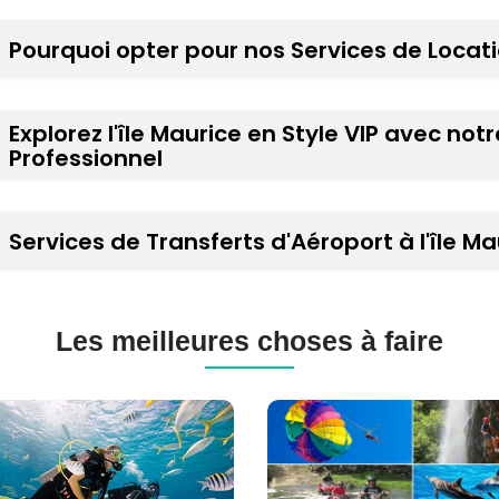
Pourquoi opter pour nos Services de Locatio
Explorez l'île Maurice en Style VIP avec no
Professionnel
Services de Transferts d'Aéroport à l'île Ma
Les meilleures choses à faire
gée
Excursions
-
à
ne
l'île
Maurice
ice
(120+