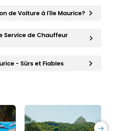
n de Voiture à l'île Maurice?
tre Service de Chauffeur
urice - Sûrs et Fiables
Incontournables
Tours
Excursions
Aérien
a
à
l'Île
l'île
Maurice
Mauric