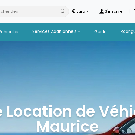
cher des
hotels
Euro
S'inscrire
|
Services Additionnels
Rodrig
Véhicules
Guide
 Location de Véhic
Maurice