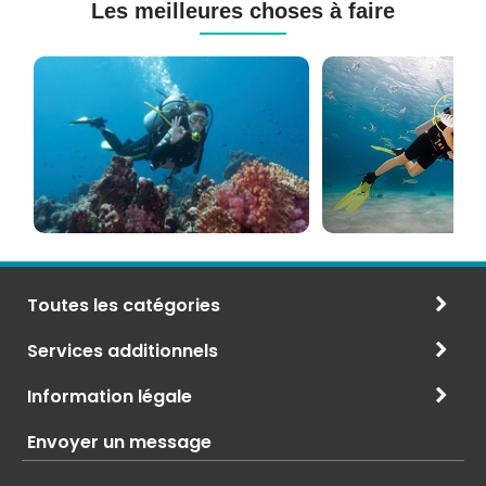
Les meilleures choses à faire
Cours
Plongée
de
Sous-
Plongée
marine
PADI
à
et
Maurice
CMAS
Toutes les catégories
Services additionnels
Information légale
Envoyer un message