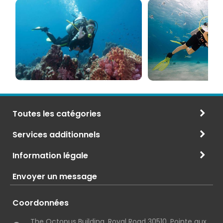
Plongée
marine
PADI
à
et
Maurice
CMAS
Toutes les catégories
Services additionnels
Information légale
Envoyer un message
Coordonnées
The Octopus Building, Royal Road 30510, Pointe aux