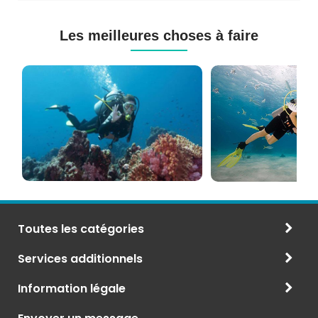
Les meilleures choses à faire
Cours
Plongée
de
Sous-
Plongée
marine
PADI
à
et
Maurice
CMAS
Toutes les catégories
Services additionnels
Information légale