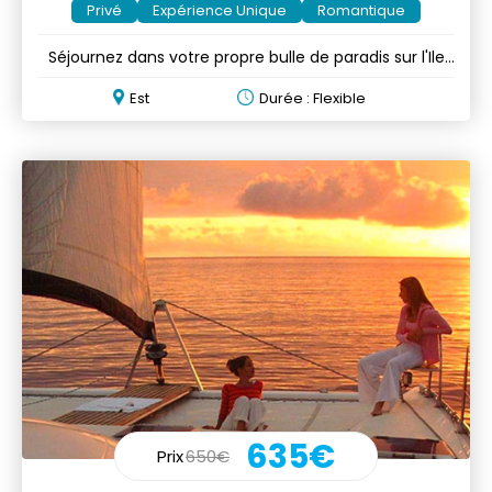
Privé
Expérience Unique
Romantique
Séjournez dans votre propre bulle de paradis sur l'Ile
aux Cerfs!
Est
Durée : Flexible
635€
Prix
650€