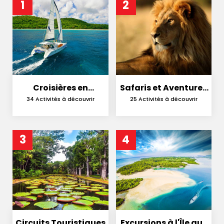
1
2
Croisières en
Safaris et Aventures
Catamaran
en Nature
34 Activités à découvrir
25 Activités à découvrir
3
4
Circuits Touristiques
Excursions à l'Île aux