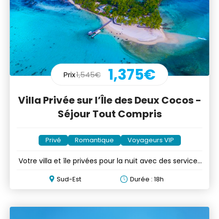
1,375€
Prix
1,545€
Villa Privée sur l’Île des Deux Cocos -
Séjour Tout Compris
Privé
Romantique
Voyageurs VIP
Votre villa et île privées pour la nuit avec des services
5*
Sud-Est
Durée : 18h