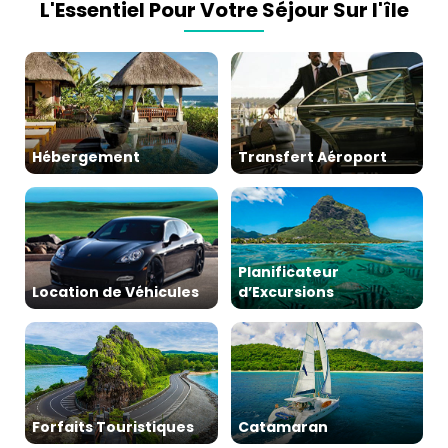
L'Essentiel Pour Votre Séjour Sur l'île
Hébergement
Transfert Aéroport
Planificateur
Location de Véhicules
d’Excursions
Forfaits Touristiques
Catamaran