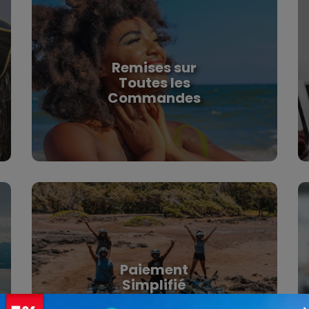
Remises sur
Toutes les
Commandes
Remises sur Toutes les
Commandes
Profitez de réductions exclusives de 10 à 20 % sur
TOUTES vos commandes – parce qu’un bon plan,
ça ne se refuse pas!
Paiement
Simplifié