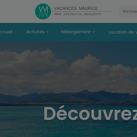
Passer
au
Recher
Contenu
ccueil
Activités
Hébergement
Location de 
Découvrez 