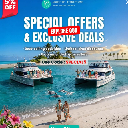
Paiement Simplifié
Payez facilement en euros, USD ou GBP avec
toutes les principales cartes de crédit.
Nous sommes les Leaders!
1,550,000
15+ Ans
Trafic du site web
d'Expertise
Qui utilise nos Services?
e tout le monde en proposant des options d'excursions -
du
 tout le monde : célibataires, couples, familles, visiteurs