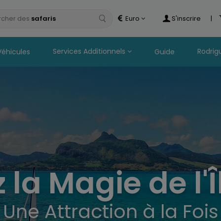
cher des
Euro
S'inscrire
|
Services Additionnels
Rodrig
Véhicules
Guide
la Magie de l'
Une Attraction à la Fois