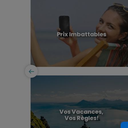
Prix Imbattables
ension
Prix Imbattables
ystème de
Nos tarifs avantageux vous permettent de profiter
de choisir
pleinement de Maurice sans dépasser votre
xible ou de
budget.
spécifique
Vos Vacances,
Vos Règles!