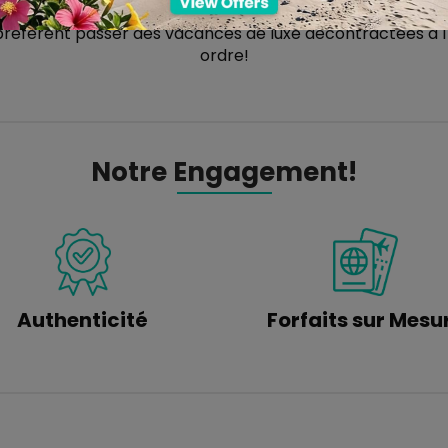
'il s'agisse des aventuriers désireux de sortir des sentie
ui préfèrent passer des vacances de luxe décontractées à 
ordre!
Notre Engagement!
Authenticité
Forfaits sur Mesu