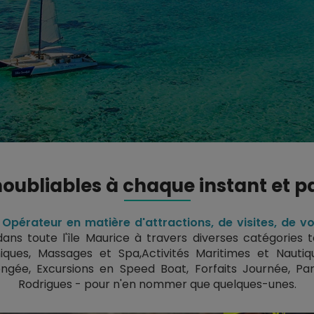
noubliables à chaque instant et pa
Opérateur en matière d'attractions, de visites, de vo
ns toute l'île Maurice à travers diverses catégories t
niques
,
Massages et Spa
,
Activités Maritimes et Nautiq
ongée
,
Excursions en Speed Boat
,
Forfaits Journée
,
Pa
Rodrigues
- pour n'en nommer que quelques-unes.