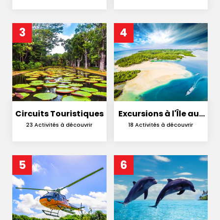
3
4
Circuits Touristiques
Excursions à l'Île aux
Cerfs
23 Activités à découvrir
18 Activités à découvrir
5
6