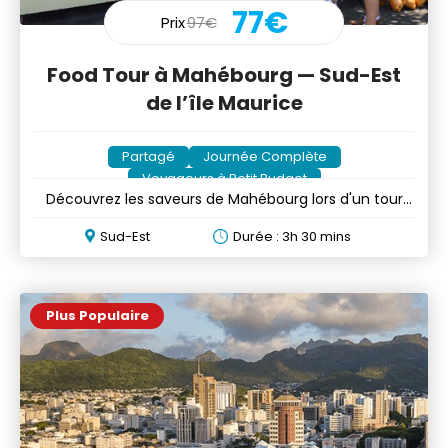
77€
Prix
97€
Food Tour à Mahébourg — Sud-Est
de l’île Maurice
Partagé
Journée Complète
Voyageurs à Petit Budget
Découvrez les saveurs de Mahébourg lors d'un tour
gastronomique
Sud-Est
Durée : 3h 30 mins
Plus Populaire