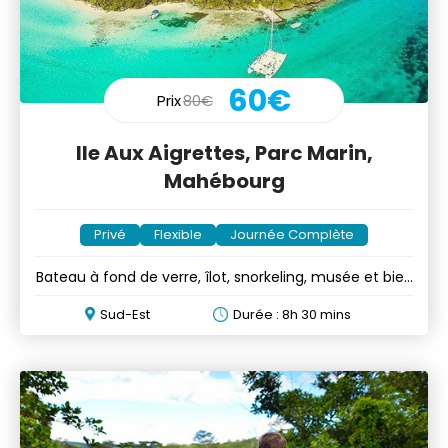
60€
Prix
80€
Ile Aux Aigrettes, Parc Marin,
Mahébourg
Privé
Flexible
Journée Complète
Bateau à fond de verre, îlot, snorkeling, musée et bien
plus!
Sud-Est
Durée : 8h 30 mins