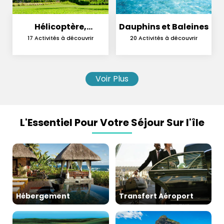
Hélicoptère,
Dauphins et Baleines
Hydravion et
17 Activités à découvrir
20 Activités à découvrir
Parachutisme
Voir Plus
L'Essentiel Pour Votre Séjour Sur l'île
Hébergement
Transfert Aéroport