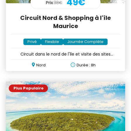
49€
Prix
38€
Circuit Nord & Shopping à l'île
Maurice
Privé
Flexible
Journée Complète
Circuit dans le nord de l'île et visite des sites
emblématiques
Nord
Durée : 8h
Plus Populaire