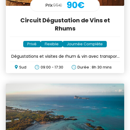
90€
Prix
95€
Circuit Dégustation de Vins et
Rhums
Privé
Flexible
Journée Complète
Dégustations et visites de rhum & vin avec transport
inclus
Sud
09:00 - 17:30
Durée : 8h 30 mins