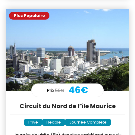
Plus Populaire
46€
Prix
50€
Circuit du Nord de l’île Maurice
Privé
Flexible
Journée Complète
Journée de visite (8h) des sites emblématiques du