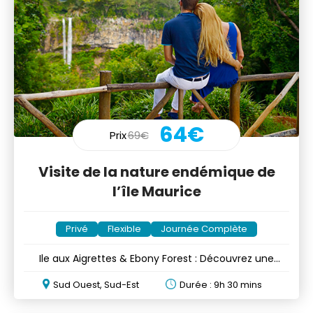
64€
Prix
69€
Visite de la nature endémique de
l’île Maurice
Privé
Flexible
Journée Complète
Ile aux Aigrettes & Ebony Forest : Découvrez une
nature endémique
Sud Ouest, Sud-Est
Durée : 9h 30 mins