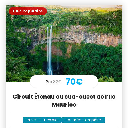
Plus Populaire
70€
Prix
82€
Circuit Étendu du sud-ouest de l’Ile
Maurice
Privé
Flexible
Journée Complète