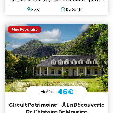
nord de l'île
Nord
Durée : 8h
Plus Populaire
46€
Prix
60€
Circuit Patrimoine - À La Découverte
De L'histoire De Maurice