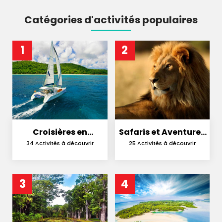
Catégories d'activités populaires
1
2
Croisières en
Safaris et Aventures
Catamaran
en Nature
34 Activités à découvrir
25 Activités à découvrir
3
4