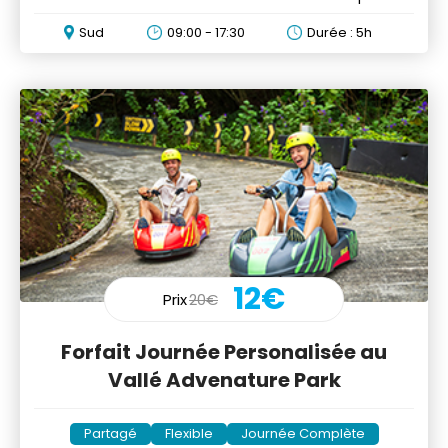
nature
Sud
09:00 - 17:30
Durée : 5h
12€
Prix
20€
Forfait Journée Personalisée au
Vallé Advenature Park
Partagé
Flexible
Journée Complète