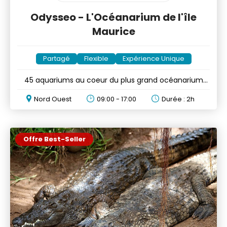
Odysseo - L'Océanarium de l'île
Maurice
Partagé
Flexible
Expérience Unique
45 aquariums au coeur du plus grand océanarium
des Mascareignes
Nord Ouest
09:00 - 17:00
Durée : 2h
Offre Best-Seller