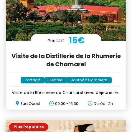
15€
Prix
24€
Visite de la Distillerie de la Rhumerie
de Chamarel
Partagé
Flexible
Journée Complète
Visite de la Rhumerie de Chamarel avec déjeuner en
option
Sud Ouest
09:00 - 16:30
Durée : 2h
Plus Populaire