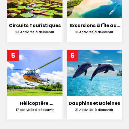
Circuits Touristiques
Excursions à l'Île aux
Cerfs
23 Activités à découvrir
18 Activités à découvrir
5
6
Hélicoptère,
Dauphins et Baleines
Hydravion et
17 Activités à découvrir
21 Activités à découvrir
Parachutisme