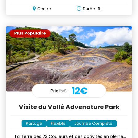
vins
Centre
Durée : 1h
Plus Populaire
12€
Prix
15€
Visite du Vallé Advenature Park
Partagé
Flexible
Journée Complète
La Terre des 23 Couleurs et des activités en pleine