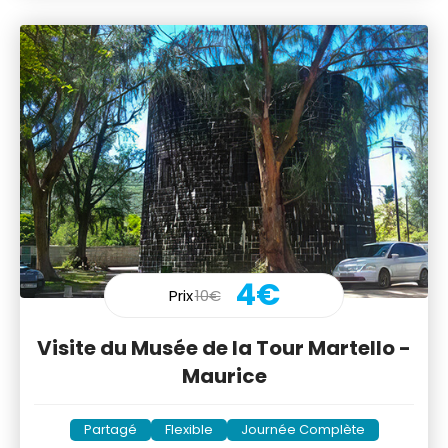
4€
Prix
10€
Visite du Musée de la Tour Martello -
Maurice
Partagé
Flexible
Journée Complète