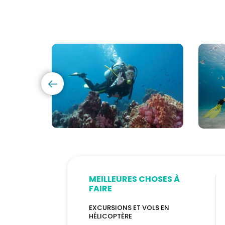
Cours
Plon
de
Sous
Plongée
mari
PADI
à
et
Maur
CMAS
MEILLEURES CHOSES À
FAIRE
EXCURSIONS ET VOLS EN
HÉLICOPTÈRE