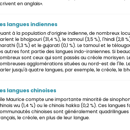
crivent en anglais».
es langues indiennes
uant à la population d’origine indienne, de nombreux locut
arlent le bhojpouri (31,4 %), le tamoul (3,5 %), l'hindi (2,8 %)
arathi (1,3 %) et le gujarati (0,1 %). Le tamoul et le télou
es autres font partie des langues indo-iraniennes. Si beau
ombreux sont ceux qui sont passés au créole morisyen. Le
ombreuses agglomérations situées au nord-est de l'île.
arler jusqu'à quatre langues, par exemple, le créole, le bhoj
es langues chinoises
'île Maurice compte une importante minorité de sinophones,
hinois wu (1,4 %) ou le chinois hakka (0,2 %). Ces langues f
ommunautés chinoises sont généralement quadrilingues et
rançais, le créole, en plus de leur langue.