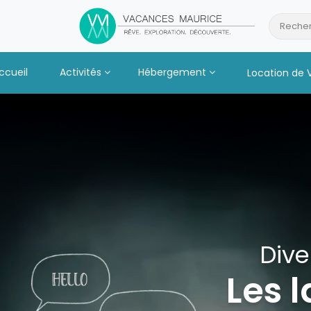
Passer
au
Recher
Contenu
ccueil
Activités
Hébergement
Location de 
Dive
Les 