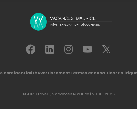
de confidentialité
Avertissement
Termes et conditions
Politiqu
© ABZ Travel
( Vacances Maurice)
2008-2026