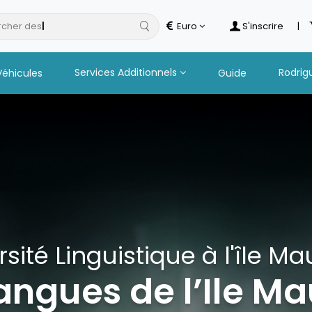
cher des
hotels
Euro
S'inscrire
|
Services Additionnels
Rodrig
Véhicules
Guide
rsité Linguistique à l'île Ma
langues de l’Ile Ma