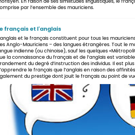
orisyen. En raison de ses similitudes linguistiques, le fr
omprise par l’ensemble des mauriciens.
e français et l'anglais
’anglais et le français constituent pour tous les mauricie
es Anglo-Mauriciens – des langues étrangères. Tout le m
angue indienne (ou chinoise), sauf les quelques «Métropoli
ue la connaissance du français et de l’anglais est variabl
randement du degré d’instruction des individus. Il est plus
’apprendre le français que l’anglais en raison des affinités
galement du prestige dont jouit le français au point de vue