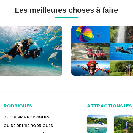
Les meilleures choses à faire
gée
Excursions
-
à
ne
l'île
Maurice
ice
(120+
options)
RODRIGUES
ATTRACTIONS LES 
DÉCOUVRIR RODRIGUES
GUIDE DE L'ÎLE RODRIGUES