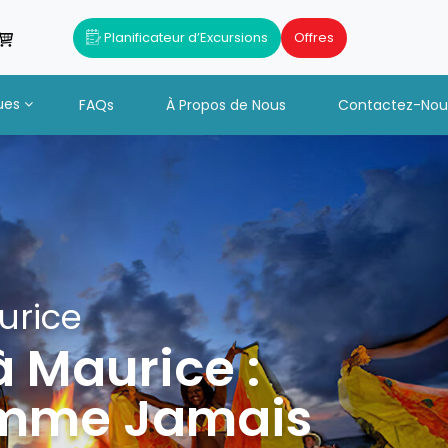
Planificateur d’Excursions
Offres
ues
FAQs
À Propos de Nous
Contactez-Nou
aurice
à Maurice :
Comme Jamais