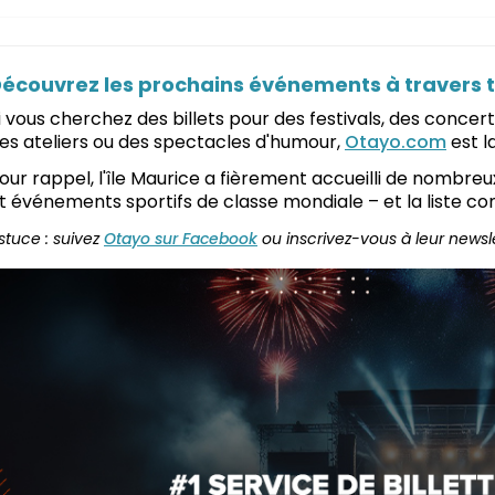
écouvrez les prochains événements à travers to
i vous cherchez des billets pour des festivals, des concer
es ateliers ou des spectacles d'humour,
Otayo.com
est l
our rappel, l'île Maurice a fièrement accueilli de nombreu
t événements sportifs de classe mondiale – et la liste con
stuce : suivez
Otayo sur Facebook
ou inscrivez-vous à leur newsl