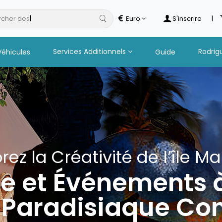
cher des
hotels
Euro
S'inscrire
|
Services Additionnels
Rodrig
Véhicules
Guide
rez la Créativité de l’île M
re et Événements 
île Paradisiaque 