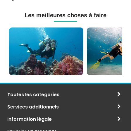
Les meilleures choses à faire
Cours
Plongée
de
Sous-
Plongée
marine
PADI
à
et
Maurice
CMAS
Toutes les catégories
Services additionnels
Information légale