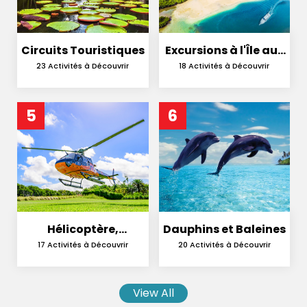
Circuits Touristiques
Excursions à l'Île aux
Cerfs
23 Activités à Découvrir
18 Activités à Découvrir
5
6
Hélicoptère,
Dauphins et Baleines
Hydravion et
17 Activités à Découvrir
20 Activités à Découvrir
Parachutisme
View All