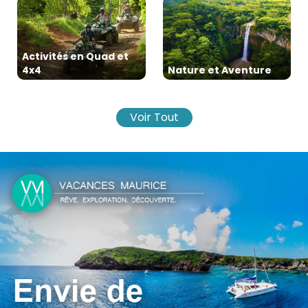
Activités en Quad et
4x4
Nature et Aventure
Voir Tout
Randonnée Équestre
Forfaits Nuit à Thème
Location de Voiture à
Activités pour le
Rodrigues
Nouvel An