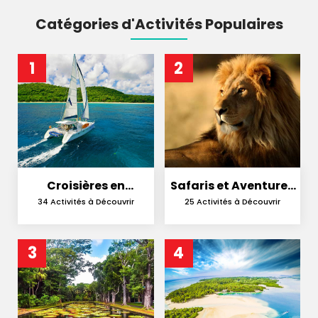
Catégories d'Activités Populaires
1
2
Croisières en
Safaris et Aventures
Catamaran
en Nature
34 Activités à Découvrir
25 Activités à Découvrir
3
4