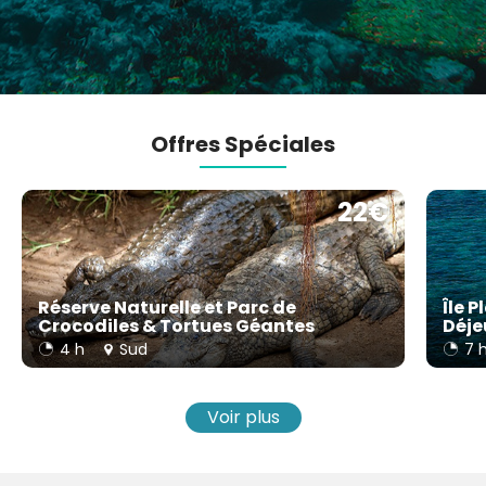
Offres Spéciales
22€
Réserve Naturelle et Parc de
Île 
Crocodiles & Tortues Géantes
Déje
4 h
Sud
7 
Voir plus