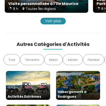
Visite personnalisée à l’île Maurice
Park
8 h
Toutes les régions
8 
Voir plus
Autres Catégories d'Activités
Tout
Terrestre
Marin
Aérien
Familial
Hébergement à
Activités Extrêmes
Rodrigues