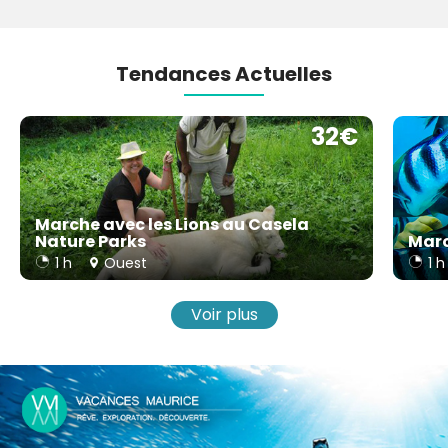
Tendances Actuelles
32€
Marche avec les Lions au Casela
Nature Parks
Marc
1 h
Ouest
1 h
Voir plus