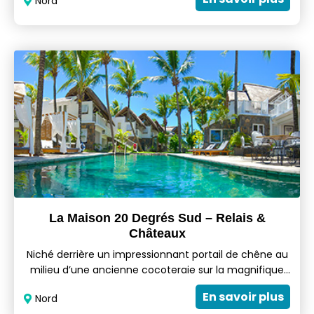
Nord
Les services privilégiés à la Boutique Le Cardinal est
top,offrant à ses hôtes de profiter de l’attention
individuelle spéciale du personnel présentant la
célèbre hospitalité de Maurice.
La Maison 20 Degrés Sud – Relais &
Châteaux
Niché derrière un impressionnant portail de chêne au
milieu d’une ancienne cocoteraie sur la magnifique
baie turquoise de Grand Baie,au nord-ouest de l'île
En savoir plus
Nord
Maurice,l’hôtel 20 Degrés Sud vous accueille dans un