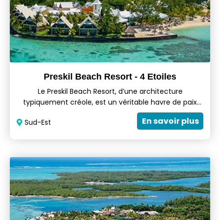
Preskil Beach Resort - 4 Etoiles
Le Preskil Beach Resort, d’une architecture
typiquement créole, est un véritable havre de paix
avec l’ensemble d’un luxuriant jardin tropical avec
En savoir plus
Sud-Est
vue sur les plages idylliques de sable blanc.Le ressort
longe une lagune des eaux cristallines qui mène au
Parc Marin de Blue Bay et offre une vue panoramique
sur l’Ile aux Aigrettes.