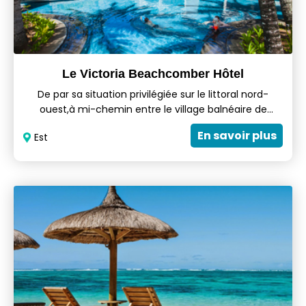
Le Victoria Beachcomber Hôtel
De par sa situation privilégiée sur le littoral nord-
ouest,à mi-chemin entre le village balnéaire de
Grand-Baie et la capitale Port-Louis,Le Victoria du
En savoir plus
Est
groupe Beachcomber est une des stations balnéaires
les plus prisées de l'Île Maurice.