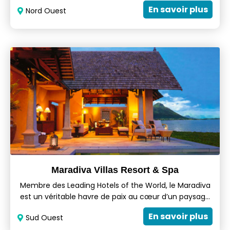
Grand-Baie et la capitale Port-Louis,Le Victoria du
En savoir plus
Nord Ouest
groupe Beachcomber est une des stations balnéaires
les plus prisées de l'Île Maurice.
Maradiva Villas Resort & Spa
Membre des Leading Hotels of the World, le Maradiva
est un véritable havre de paix au cœur d’un paysage
luxuriant, s’étendant sur près de 27 hectares aux
En savoir plus
Sud Ouest
abords d’une plage immaculée de 750 mètres.