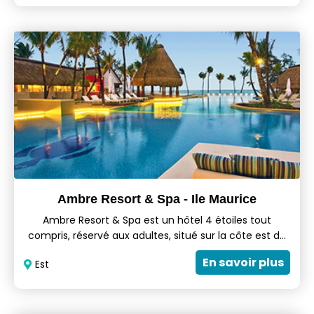
de sable fin de Maurice,sur la côte est. Cet hôtel chic
et contemporain traduit le concept de la « vie à
l’italienne » avec une piazza entourée de
restaurants,bars et boutiques.
Ambre Resort & Spa - Ile Maurice
Ambre Resort & Spa est un hôtel 4 étoiles tout
compris, réservé aux adultes, situé sur la côte est de
l'Île Maurice. Cet hôtel tout compris est un endroit
En savoir plus
Est
idéal pour des vacances de plage de luxe, des
vacances romantiques et des lunes de miel. L'Ambre
Resort invoque l'immersion totale dans un séjour
extrêmement relaxant, sur une île tropicale exotique,