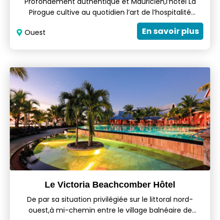
Profondément authentique et Mauricien,l’hôtel La
Pirogue cultive au quotidien l’art de l’hospitalité
Mauricienne. Bien plus qu’une qualité,il s’agit d’une
En savoir plus
Ouest
tradition empreinte de romantisme et de sérénité qui
vaut à l’hôtel une solide réputation depuis son
ouverture en 1976.
Le Victoria Beachcomber Hôtel
De par sa situation privilégiée sur le littoral nord-
ouest,à mi-chemin entre le village balnéaire de