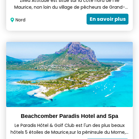
Zilwa Attitude est situé sur la côte nord de l'île
Maurice, non loin du village de pêcheurs de Grand-
Gaube. Avec sa vue imprenable sur les cinq îlots du
En savoir plus
Nord
nord, ses quatre plages vierges et ses deux îlots
privés, cet hôtel 4-étoiles de conception 100%
mauricienne est une destination unique pour ceux qui
recherchent émotion, découverte et détente. Conçu
pour proposer la vie authentique des îliens, Zilwa
Attitude (qui signifie "insulaire" en créole mauricien)
est un hommage éloquent au patrimoine national.
Beachcomber Paradis Hotel and Spa
Le Paradis Hôtel & Golf Club est l'un des plus beaux
hôtels 5 étoiles de Maurice,sur la péninsule du Morne,à