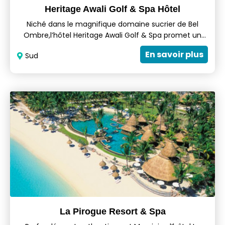
Heritage Awali Golf & Spa Hôtel
Niché dans le magnifique domaine sucrier de Bel
Ombre,l’hôtel Heritage Awali Golf & Spa promet un
séjour inoubliable entre les montagnes et la côte
En savoir plus
Sud
sauvage du Sud de l’Île Maurice. L'hébergement haut
de gamme allie le charme classique du confort chic
et moderne à un décor africain chaleureux et coloré.
La Pirogue Resort & Spa