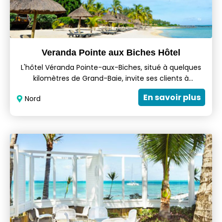
Veranda Pointe aux Biches Hôtel
L'hôtel Véranda Pointe-aux-Biches, situé à quelques
kilomètres de Grand-Baie, invite ses clients à
découvrir son concept de vacances « pieds nus ».
En savoir plus
Nord
L'ambiance conviviale et animée est parfaite pour les
familles, groupes et couples qui recherchent la
détente et des plaisirs simples au soleil.