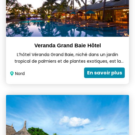
Veranda Grand Baie Hôtel
L’hôtel Véranda Grand Baie, niché dans un jardin
tropical de palmiers et de plantes exotiques, est la
destination parfaite pour familles et couples qui
En savoir plus
Nord
souhaitent allier plaisirs balnéaires, balades et
shopping. Il organise aussi des mariages.
L'architecture dévoile le charme créole authentique
avec ses toits en tôle ondulée et ses volets. Les
chambres chaleureusement décorées s’ouvrent sur
une terrasse ou un balcon.