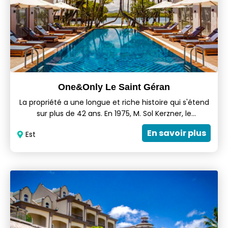
One&Only Le Saint Géran
La propriété a une longue et riche histoire qui s'étend
sur plus de 42 ans. En 1975, M. Sol Kerzner, le
fondateur, a ouvert son premier hôtel en dehors de
En savoir plus
Est
l'Afrique du Sud sur l'île Maurice, dans l'océan Indien,
qu'il a baptisé Le Saint Géran. Il s'agit d'un complexe
luxueux idéal pour les familles et les couples. Il est
situé dans un endroit paisible, avec une plage
magnifique et des vues à couper le souffle.