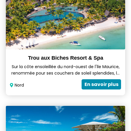
Trou aux Biches Resort & Spa
Sur la côte ensoleillée du nord-ouest de l'île Maurice,
renommée pour ses couchers de soleil splendides, le
cinq-étoiles Beachcomber Trou aux Biches Resort &
En savoir plus
Nord
Spa offre un cadre idyllique pour un mariage ou une
lune de miel. Le premier hôtel éco-responsable de l'île
est à la pointe des dernières tendances du luxe, qui
privilégient intimité, espace et diversité.