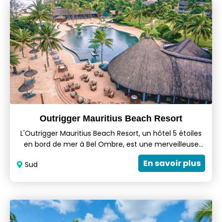
tout en profitant des aménagements et des services
VIP, ainsi que d'un large éventail d'hébergements
dans 297 chambres et d'activités divertissantes.
Outrigger Mauritius Beach Resort
L'Outrigger Mauritius Beach Resort, un hôtel 5 étoiles
en bord de mer à Bel Ombre, est une merveilleuse
escapade familiale. Prenez quelques jours pour
En savoir plus
Sud
profiter de la plage ensoleillée, des activités
complémentaires de l'hôtel, d'un soin au Navasana
Spa et d'une cuisine incomparable. Toutes les
chambres et suites sont de taille généreuse et
offrent une vue imprenable sur la mer avec une
terrasse ou un balcon privé, ou en bord de mer.