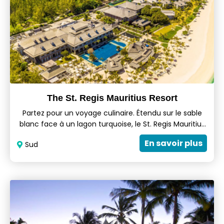
The St. Regis Mauritius Resort
Partez pour un voyage culinaire. Étendu sur le sable
blanc face à un lagon turquoise, le St. Regis Mauritius
Resort est situé à la pointe sud-ouest de l'île,
En savoir plus
Sud
surnommée « la perle de l'océan Indien ». Inauguré en
2013, ce luxueux établissement balnéaire bénéficie
d'un emplacement exceptionnel sur la péninsule du
Morne.