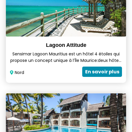
Lagoon Attitude
Sensimar Lagoon Mauritius est un hôtel 4 étoiles qui
propose un concept unique à l’Île Maurice:deux hôtels
en un,idéal pour des vacances. Sensimar Lagoon
En savoir plus
Nord
Mauritius est un véritable lieu de partage où détente
et convivialité,confort et intimité se conjuguent à
tous les modes.