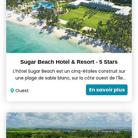
Sugar Beach Hotel & Resort - 5 Stars
L’hôtel Sugar Beach est un cinq-étoiles construit sur
une plage de sable blanc, sur la côte ouest de l’Île
Maurice. Son architecture contemporaine et son
En savoir plus
Ouest
charme exotique d’antan rappellent une résidence
coloniale de domaine sucrier. Le Sugar Beach dispose
de chambres et de villas disséminées au cœur de
superbes jardins tropicaux. Elles sont élégantes,
meublées avec goût et offrent tout le confort
moderne.