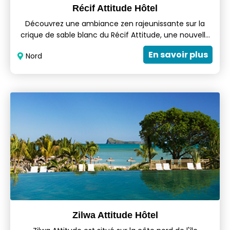
Récif Attitude Hôtel
Découvrez une ambiance zen rajeunissante sur la
crique de sable blanc du Récif Attitude, une nouvelle
marque adulte exclusive située dans le nord-ouest de
En savoir plus
Nord
l'île. Habillée de blanc et de bois, le Récif Attitude allie
confort moderne, âme mauricienne dynamique et
l'esprit caractéristique des hôtels de charme.
Rechargez vos batteries et profitez d'un séjour
exceptionnel – en couple, entre amis ou même en
solo.
Zilwa Attitude Hôtel