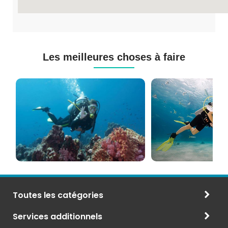
Les meilleures choses à faire
Cours
Plongée
de
Sous-
Plongée
marine
PADI
à
et
Maurice
CMAS
Toutes les catégories
Services additionnels