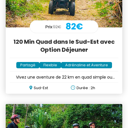
82€
Prix
92€
120 Min Quad dans le Sud-Est avec
Option Déjeuner
Partagé
Flexible
Adrénaline et Aventure
Vivez une aventure de 22 km en quad simple ou
double durant 2h
Sud-Est
Durée : 2h