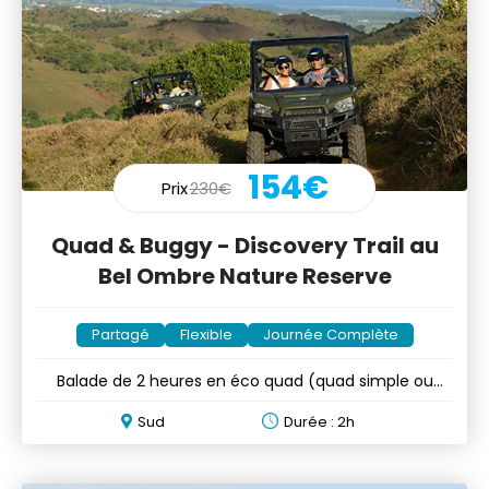
154€
Prix
230€
Quad & Buggy - Discovery Trail au
Bel Ombre Nature Reserve
Partagé
Flexible
Journée Complète
Balade de 2 heures en éco quad (quad simple ou
double) ou buggy
Sud
Durée : 2h