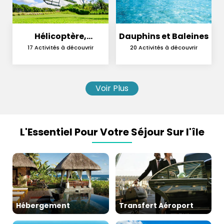
Hélicoptère,
Dauphins et Baleines
Hydravion et
17 Activités à découvrir
20 Activités à découvrir
Parachutisme
Voir Plus
L'Essentiel Pour Votre Séjour Sur l'île
Hébergement
Transfert Aéroport