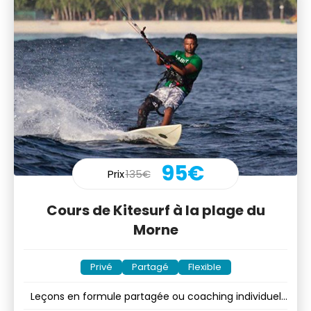
95€
Prix
135€
Cours de Kitesurf à la plage du
Morne
Privé
Partagé
Flexible
Leçons en formule partagée ou coaching individuel
privé