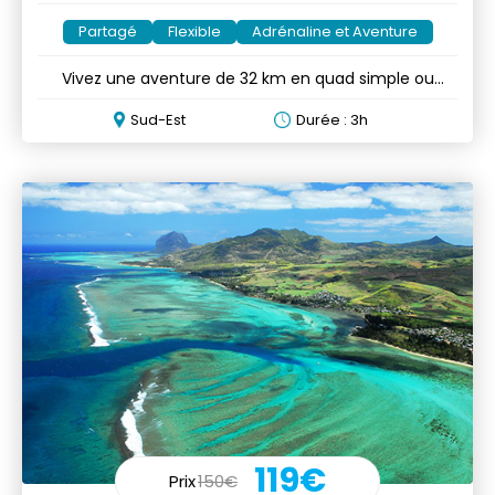
Partagé
Flexible
Adrénaline et Aventure
Vivez une aventure de 32 km en quad simple ou
double durant 3h
Sud-Est
Durée : 3h
119€
Prix
150€