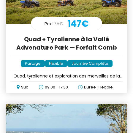
147€
Prix
175€
Quad + Tyrolienne à la Vallé
Advenature Park — Forfait Comb
Partagé
Flexible
Journée Complète
Quad, tyrolienne et exploration des merveilles de la
Vallée
Sud
09:00 - 17:30
Durée : Flexible