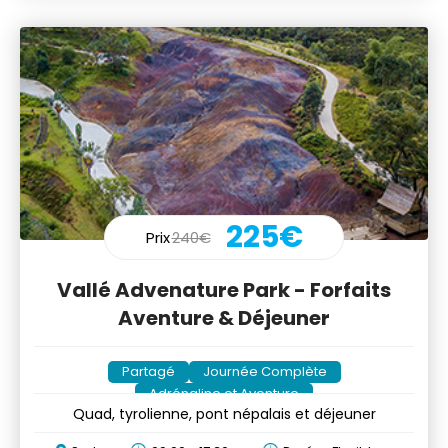
225€
Prix
240€
Vallé Advenature Park - Forfaits
Aventure & Déjeuner
Partagé
Journée Complète
Adrénaline et Aventure
Quad, tyrolienne, pont népalais et déjeuner