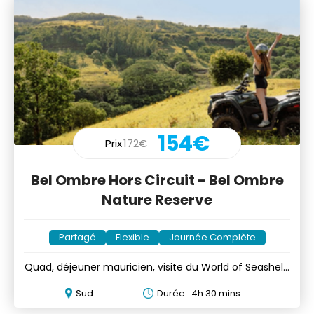
154€
Prix
172€
Bel Ombre Hors Circuit - Bel Ombre
Nature Reserve
Partagé
Flexible
Journée Complète
Quad, déjeuner mauricien, visite du World of Seashells
etc
Sud
Durée : 4h 30 mins