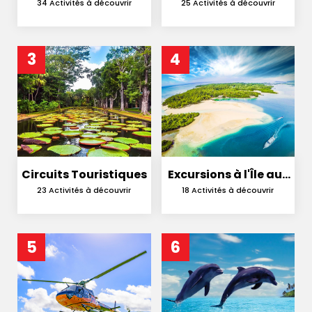
Catamaran
en Nature
34 Activités à découvrir
25 Activités à découvrir
3
4
Circuits Touristiques
Excursions à l'Île aux
Cerfs
23 Activités à découvrir
18 Activités à découvrir
5
6