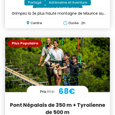
Partagé
Adrénaline et Aventure
Voyageurs à Petit Budget
Grimpez la 3e plus haute montagne de Maurice au
lever ou au coucher du soleil
Centre
Durée : 2h
Plus Populaire
68€
Prix
85€
Pont Népalais de 350 m + Tyrolienne
de 500 m