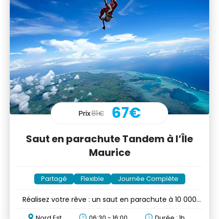
67€
Prix
81€
Saut en parachute Tandem à l’Île
Maurice
Partagé
Flexible
Journée Complète
Réalisez votre rêve : un saut en parachute à 10 000
pieds!
Nord Est
06:30 - 16:00
Durée : 1h