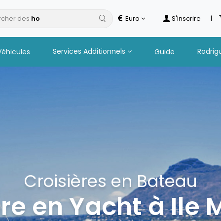
cher des
Euro
S'inscrire
|
Services Additionnels
Rodrig
Véhicules
Guide
Croisières en Bateau
re en Yacht à Ile