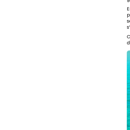
E
p
s
s
C
d