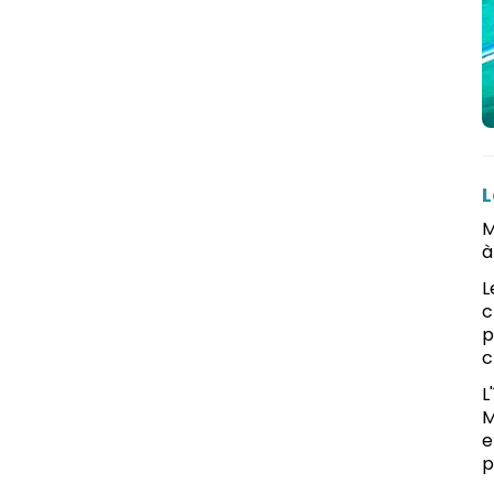
L
M
à
L
c
p
c
L
M
e
p