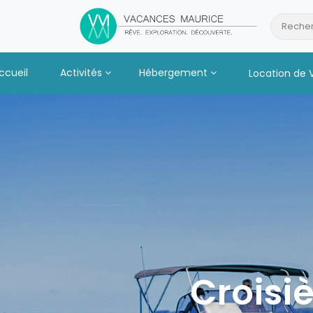
Passer
au
Recher
Contenu
ccueil
Activités
Hébergement
Location de 
Croisiè