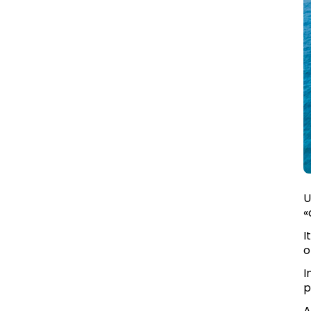
U
«
I
o
I
p
A