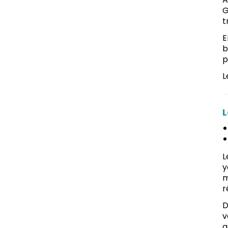
G
t
E
b
p
L
L
L
y
m
r
D
v
g