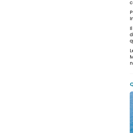
c
P
I
I
d
q
L
M
n
Q