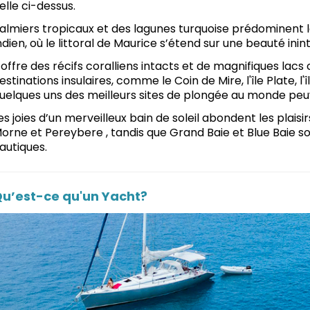
elle ci-dessus.
almiers tropicaux et des lagunes turquoise prédominent 
ndien, où le littoral de Maurice s’étend sur une beauté in
l offre des récifs coralliens intacts et de magnifiques lacs
estinations insulaires, comme le Coin de Mire, l'île Plate, l'îl
uelques uns des meilleurs sites de plongée au monde peuv
es joies d’un merveilleux bain de soleil abondent les plaisir
orne et Pereybere , tandis que Grand Baie et Blue Baie so
autiques.
u’est-ce qu'un Yacht?