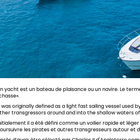
n yacht est un bateau de plaisance ou un navire. Le terme
chasse».
t was originally defined as a light fast sailing vessel use
ther transgressors around and into the shallow waters of
nitialement il a été défini comme un voilier rapide et léger
oursuivre les pirates et autres transgresseurs autour et
près d’avoir être sélecté par Charles II d'Angleterre c