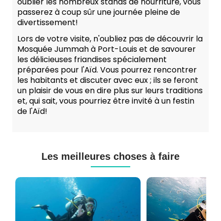
oublier les nombreux stands de nourriture, vous
passerez à coup sûr une journée pleine de
divertissement!
Lors de votre visite, n'oubliez pas de découvrir la
Mosquée Jummah à Port-Louis et de savourer
les délicieuses friandises spécialement
préparées pour l'Aïd. Vous pourrez rencontrer
les habitants et discuter avec eux ; ils se feront
un plaisir de vous en dire plus sur leurs traditions
et, qui sait, vous pourriez être invité à un festin
de l'Aïd!
Les meilleures choses à faire
Cours
Plongée
de
Sous-
Plongée
marine
PADI
à
et
Maurice