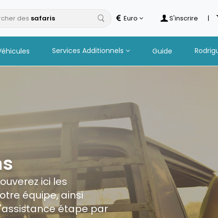
cher des
s
Euro
S'inscrire
|
Services Additionnels
Rodrig
Véhicules
Guide
ns
uverez ici les
otre équipe, ainsi
 l'assistance étape par