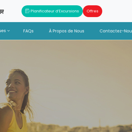
Planificateur d’Excursions
Offres
ues
FAQs
À Propos de Nous
Contactez-Nou