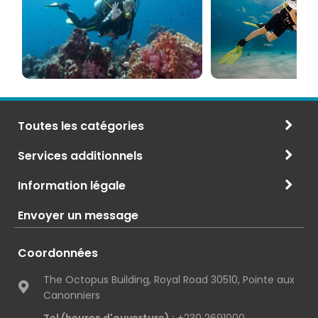
et
Maurice
CMAS
Toutes les catégories
Services additionnels
Information légale
Envoyer un message
Coordonnées
The Octopus Building, Royal Road 30510, Pointe aux
Canonniers
Tel (heures d'ouverture) :
+230 2691000