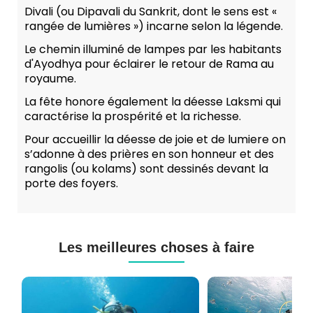
Divali (ou Dipavali du Sankrit, dont le sens est «
rangée de lumières ») incarne selon la légende.
Le chemin illuminé de lampes par les habitants
d'Ayodhya pour éclairer le retour de Rama au
royaume.
La fête honore également la déesse Laksmi qui
caractérise la prospérité et la richesse.
Pour accueillir la déesse de joie et de lumiere on
s’adonne à des prières en son honneur et des
rangolis (ou kolams) sont dessinés devant la
porte des foyers.
Les meilleures choses à faire
Cours
Plongée
de
Sous-
Plongée
marine
PADI
à