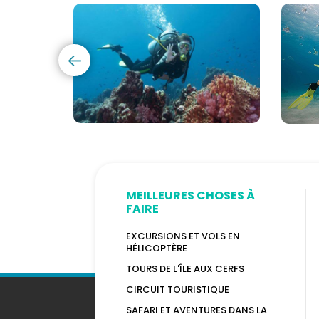
de
Sous
Plongée
mari
PADI
à
et
Maur
CMAS
MEILLEURES CHOSES À
FAIRE
EXCURSIONS ET VOLS EN
HÉLICOPTÈRE
TOURS DE L'ÎLE AUX CERFS
CIRCUIT TOURISTIQUE
SAFARI ET AVENTURES DANS LA