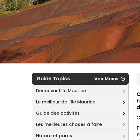
Guide Topics
Voir Moins
Découvrir l'île Maurice
C
h
Le meilleur de l'île Maurice
d
Guide des activités
C
Les meilleures choses à faire
P
n
Nature et parcs