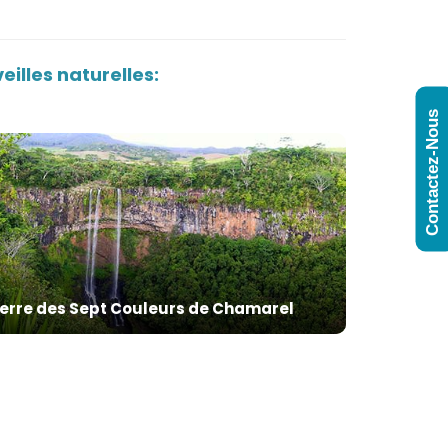
illes naturelles:
Contactez-Nous
Terre des Sept Couleurs de Chamarel
Incontournables
Tours