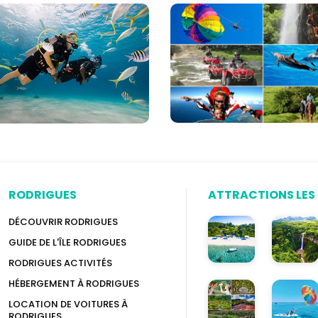
-
à
ne
l'île
Maurice
ice
(120+
options)
RODRIGUES
ATTRACTIONS LES 
DÉCOUVRIR RODRIGUES
GUIDE DE L'ÎLE RODRIGUES
RODRIGUES ACTIVITÉS
HÉBERGEMENT À RODRIGUES
LOCATION DE VOITURES À
RODRIGUES