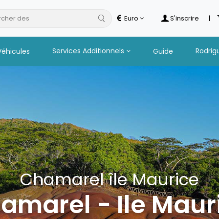
cher des
hotels
Euro
S'inscrire
|
Services Additionnels
Rodrig
Véhicules
Guide
Chamarel île Maurice
amarel - Ile Maur