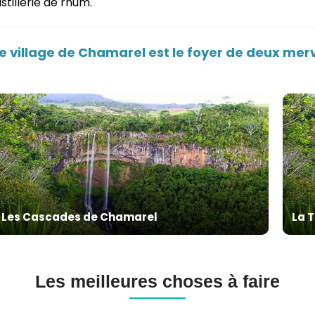
istillerie de rhum.
e village de Chamarel est le foyer de deux merve
Les Cascades de Chamarel
La 
Les meilleures choses à faire
gée
Excursions