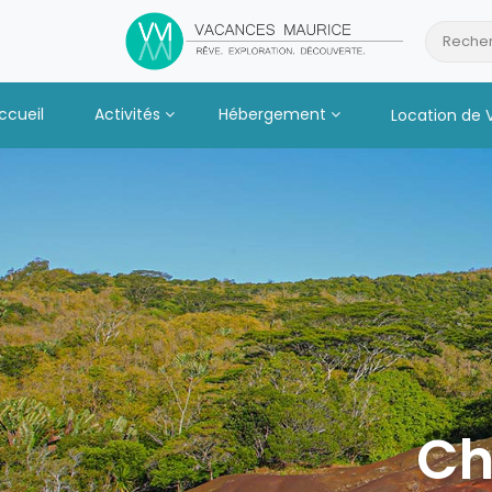
Passer
au
Recher
Contenu
ccueil
Activités
Hébergement
Location de 
Ch