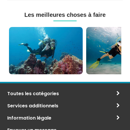
Les meilleures choses à faire
Cours
Plongée
de
Sous-
Plongée
marine
PADI
à
et
Maurice
CMAS
Toutes les catégories
Services additionnels
Information légale